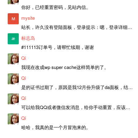
你好，已经重置密码，见站内信。
mysite
站长，许久没有登陆面板，登录提示：嗯，登录详细信息似乎不正确。请重试。 网站还可以正常使用。如果是密码问题请帮忙重置一下密码。谢谢。订单号：97790，账号：aa20210950。 站长，提交了工单，你回复续期成功，不过我的问题是面部登陆信息有问题，一直是初始密码，现在无法登陆，有时间麻烦排查一下。
标志岛
#111113订单号，请帮忙续期，谢谢
Qi
我现在改成wp super cache这样简单的了。
Qi
是的证书过期了，原因是我12月份升级了da面板，结果后台证书就不更新了，目前还在排查问题。切换PHP版本现在没有了，因为DA新版不支持。
Qi
可以给我QQ或者微信发消息，给你手动重置，应该是服务器插件有问题了，这个wp的主题太老了，导致现在好多的问题，网站的签到功能也是因为这个原因导致的。
Qi
哈哈，我真的是一个月冒泡来的。