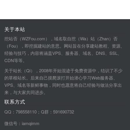
关于本站
挖站否（WZFou.com），域名取自挖（Wa）站（Zhan）否
（Fou），即挖掘建站的意思。网站旨在分享建站教程、资源、
经验与技巧，内容将涵盖VPS、服务器、域名、DNS、SSL、
CDN等等。
关于站长（Qi），2008年开始混迹于免费资源中，结识了不少
的草根站长。后来自己摸爬滚打开始潜心学习Web服务器、
VPS、域名等新鲜事物，同时也愿意将自己经验与做法分享出
来，与大家共同进步。
联系方式
QQ：798558110；Q群：591690732
微信号：iamqimm