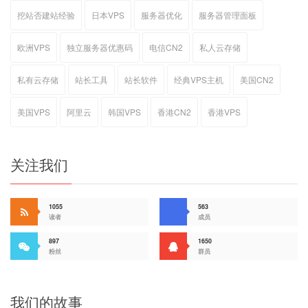
挖站否建站经验
日本VPS
服务器优化
服务器管理面板
欧洲VPS
独立服务器优惠码
电信CN2
私人云存储
私有云存储
站长工具
站长软件
经典VPS主机
美国CN2
美国VPS
阿里云
韩国VPS
香港CN2
香港VPS
关注我们
1055
563
读者
成员
897
1650
粉丝
群员
我们的故事