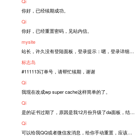
Qi
你好，已经续期成功。
Qi
你好，已经重置密码，见站内信。
mysite
站长，许久没有登陆面板，登录提示：嗯，登录详细信息似乎不正确。请重试。 网站还可以正常使用。如果是密码问题请帮忙重置一下密码。谢谢。订单号：97790，账号：aa20210950。 站长，提交了工单，你回复续期成功，不过我的问题是面部登陆信息有问题，一直是初始密码，现在无法登陆，有时间麻烦排查一下。
标志岛
#111113订单号，请帮忙续期，谢谢
Qi
我现在改成wp super cache这样简单的了。
Qi
是的证书过期了，原因是我12月份升级了da面板，结果后台证书就不更新了，目前还在排查问题。切换PHP版本现在没有了，因为DA新版不支持。
Qi
可以给我QQ或者微信发消息，给你手动重置，应该是服务器插件有问题了，这个wp的主题太老了，导致现在好多的问题，网站的签到功能也是因为这个原因导致的。