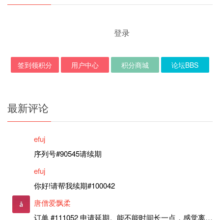
登录
签到领积分
用户中心
积分商城
论坛BBS
最新评论
efuj
序列号#90545请续期
efuj
你好!请帮我续期#100042
唐僧爱飘柔
订单 #111052 申请延期。能不能时间长一点，感觉离上次申请好近。