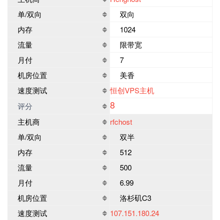
单/双向
双向
内存
1024
流量
限带宽
月付
7
机房位置
美香
速度测试
恒创VPS主机
8
评分
主机商
rfchost
单/双向
双半
内存
512
流量
500
月付
6.99
机房位置
洛杉矶C3
速度测试
107.151.180.24