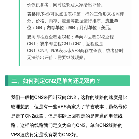
价仅供参考，同时也欢迎大家给出评价。
表格排序
-你可以点击表样第一行的三角形来按照评
分、价格、内存、流量等数据进行排序。
流量单
位：GB；内存单位：MB；月付单位：美元。
双向
即往返全程走CN2；
单向
即去程CN2返程
CN1；
双半
即去程CN1+CN2，返程也是
CN1+CN2。
N/A
表示该VPS商存在争议，或者暂时
无法给出评价，需要继续观察。
二、如何判定CN2是单向还是双向？
我们一般把CN2来回叫双向CN2，这样的线路的速度是比
较理想的，但是有一些VPS商家为了节省成本，虽然号称
是走了CN2线路，但是实际上回程走的是普通的电信线
路，这样的线路我们定义为单向CN2。单向CN2线路的
VPS速度肯定是没有双向CN2好。