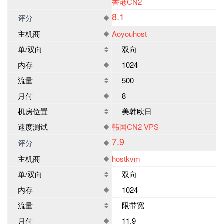
香港CN2
8.1
评分
主机商
Aoyouhost
单/双向
双向
内存
1024
流量
500
月付
8
机房位置
美韩欧日
速度测试
韩国CN2 VPS
7.9
评分
主机商
hostkvm
单/双向
双向
内存
1024
流量
限带宽
月付
11.9