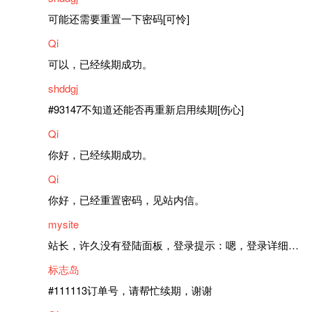
可能还需要重置一下密码[可怜]
Qi
可以，已经续期成功。
shddgj
#93147不知道还能否再重新启用续期[伤心]
Qi
你好，已经续期成功。
Qi
你好，已经重置密码，见站内信。
mysite
站长，许久没有登陆面板，登录提示：嗯，登录详细信息似乎不正确。请重试。 网站还可以正常使用。如果是密码问题请帮忙重置一下密码。谢谢。订单号：97790，账号：aa20210950。 站长，提交了工单，你回复续期成功，不过我的问题是面部登陆信息有问题，一直是初始密码，现在无法登陆，有时间麻烦排查一下。
标志岛
#111113订单号，请帮忙续期，谢谢