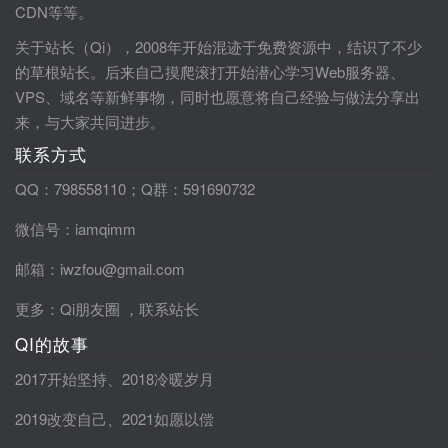
CDN等等。
关于站长（Qi），2008年开始混迹于免费资源中，结识了不少
的草根站长。后来自己摸爬滚打开始潜心学习Web服务器、
VPS、域名等新鲜事物，同时也愿意将自己经验与做法分享出
来，与大家共同进步。
联系方式
QQ：798558110；Q群：591690732
微信号：iamqimm
邮箱：iwzfou@gmail.com
更多：
Qi朋友圈
，
联系站长
QI的故事
2017开始坚持
、
2018冷暖岁月
2019改变自己
、
2021如愿以偿