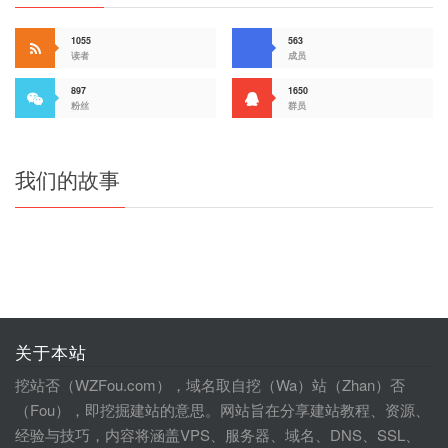
1055
563
读者
成员
897
1650
粉丝
群员
我们的故事
关于本站
挖站否（WZFou.com），域名取自挖（Wa）站（Zhan）否
（Fou），即挖掘建站的意思。网站旨在分享建站教程、资源、
经验与技巧，内容将涵盖VPS、服务器、域名、DNS、SSL、