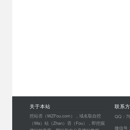
关于本站
联系
挖站否（WZFou.com），域名取自挖
QQ：79
（Wa）站（Zhan）否（Fou），即挖掘
微信号：