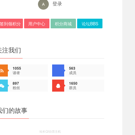
登录
签到领积分
用户中心
积分商城
论坛BBS
关注我们
1055
563
读者
成员
897
1650
粉丝
群员
我们的故事
站长QI自营主机