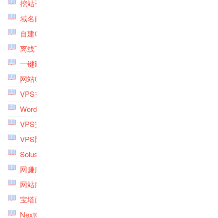
挖站否建站平台工具专题
(3)
域名邮箱专题
(3)
自建CDN加速专题
(4)
离线下载服务器搭建专题
(5)
一键建站脚本工具专题
(10)
网站CDN加速专题
(7)
VPS主机优惠信息专题
(6)
Wordpress速度优化专题
(5)
VPS安全防护专题
(3)
VPS防范CC和DDoS攻击专题
(5)
SolusVM专题
(5)
网赚广告联盟专题
(3)
网站服务器监控专题
(9)
宝塔面板专题
(4)
NextCloud专题
(7)