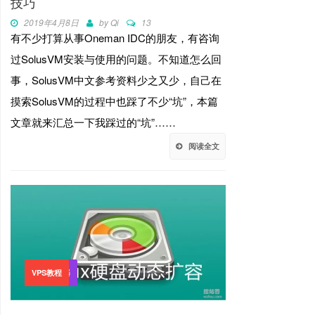
技巧
2019年4月8日
by
Qi
13
有不少打算从事Oneman IDC的朋友，有咨询
过SolusVM安装与使用的问题。不知道怎么回
事，SolusVM中文参考资料少之又少，自己在
摸索SolusVM的过程中也踩了不少“坑”，本篇
文章就来汇总一下我踩过的“坑”……
阅读全文
VPS主机
独立服务器
VPS教程