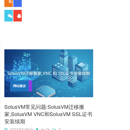
读者
成员
897
1650
粉丝
群员
独立服务器
网站建设
SolusVM常见问题:SolusVM迁移搬
家,SolusVM VNC和SolusVM SSL证书
安装续期
2022年3月6日
by
Qi
7