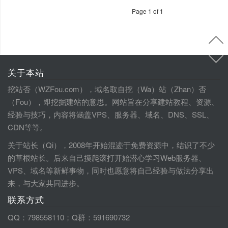
Page 1 of 1
关于本站
挖站否（WZFou.com），域名取自挖（Wa）站（Zhan）否
（Fou），即挖掘建站的意思。网站旨在分享建站教程、资源、
经验与技巧，内容将涵盖VPS、服务器、域名、DNS、SSL、
CDN等等。
关于站长（Qi），2008年开始混迹于免费资源中，结识了不少
的草根站长。后来自己摸爬滚打开始潜心学习Web服务器、
VPS、域名等新鲜事物，同时也愿意将自己经验与做法分享出
来，与大家共同进步。
联系方式
QQ：798558110；Q群：591690732