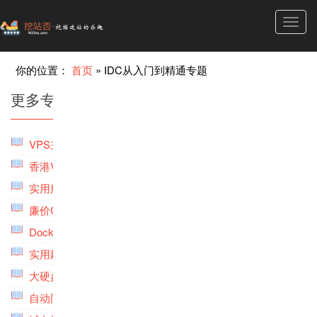
Toggl
navig
你的位置：
首页
»
IDC从入门到精通专题
更多专题推荐
VPS主机性能检测脚本工具专题
(5)
香港VPS主机专题
(2)
实用服务器管理软件与工具专题
(2)
廉价CN2 GIA,CU2VIP,9929线路VPS主机专题
(1)
Docker管理与使用专题
(2)
实用建站DNS云解析专题
(1)
大硬盘大存储VPS主机专题
(4)
自动同步备份的网盘和云存储服务专题
(9)