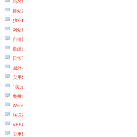
域名转出转入教程专题
(5)
建站常用工具软件专题
(5)
独立服务器评测及使用专题
(3)
网站HTTPS与SSL证书申请使用专题
(8)
自建网站建设与维护服务专题
(3)
自建图床相册存储专题
(8)
日常工作效率管理软件专题
(8)
国外收款平台工具专题
(4)
实用建站资源专题
(6)
1美元低价VPS主机专题
(6)
免费电话专题
(2)
Wordpress实用插件专题
(7)
联通高级线路VPS主机专题
(8)
VPS建站脚本专题
(6)
实用建站工具专题
(8)