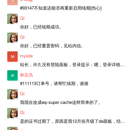
#93147不知道还能否再重新启用续期[伤心]
Qi
你好，已经续期成功。
Qi
你好，已经重置密码，见站内信。
mysite
站长，许久没有登陆面板，登录提示：嗯，登录详细信息似乎不正确。请重试。 网站还可以正常使用。如果是密码问题请帮忙重置一下密码。谢谢。订单号：97790，账号：aa20210950。 站长，提交了工单，你回复续期成功，不过我的问题是面部登陆信息有问题，一直是初始密码，现在无法登陆，有时间麻烦排查一下。
标志岛
#111113订单号，请帮忙续期，谢谢
Qi
我现在改成wp super cache这样简单的了。
Qi
是的证书过期了，原因是我12月份升级了da面板，结果后台证书就不更新了，目前还在排查问题。切换PHP版本现在没有了，因为DA新版不支持。