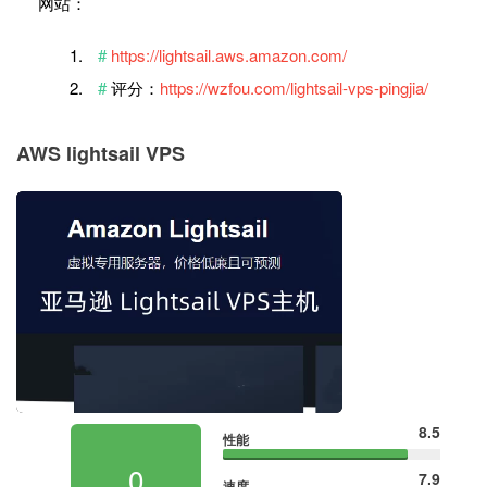
网站：
https://lightsail.aws.amazon.com/
评分：
https://wzfou.com/lightsail-vps-pingjia/
AWS lightsail VPS
8.5
性能
0
7.9
速度