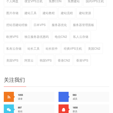
个人网盘
便宜VPS主机
免费CDN
免费建站
国内VPS主机
图片存储
建站工具
建站教程
建站流程
建站资源
挖站否建站经验
日本VPS
服务器优化
服务器管理面板
欧洲VPS
独立服务器优惠码
电信CN2
私人云存储
私有云存储
站长工具
站长软件
经典VPS主机
美国CN2
美国VPS
阿里云
韩国VPS
香港CN2
香港VPS
关注我们
1055
563
读者
成员
897
1650
粉丝
群员