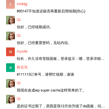
shddgj
#93147不知道还能否再重新启用续期[伤心]
Qi
你好，已经续期成功。
Qi
你好，已经重置密码，见站内信。
mysite
站长，许久没有登陆面板，登录提示：嗯，登录详细信息似乎不正确。请重试。 网站还可以正常使用。如果是密码问题请帮忙重置一下密码。谢谢。订单号：97790，账号：aa20210950。 站长，提交了工单，你回复续期成功，不过我的问题是面部登陆信息有问题，一直是初始密码，现在无法登陆，有时间麻烦排查一下。
标志岛
#111113订单号，请帮忙续期，谢谢
Qi
我现在改成wp super cache这样简单的了。
Qi
是的证书过期了，原因是我12月份升级了da面板，结果后台证书就不更新了，目前还在排查问题。切换PHP版本现在没有了，因为DA新版不支持。