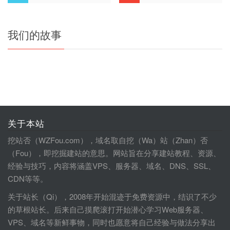
我们的故事
关于本站
挖站否（WZFou.com），域名取自挖（Wa）站（Zhan）否
（Fou），即挖掘建站的意思。网站旨在分享建站教程、资源、
经验与技巧，内容将涵盖VPS、服务器、域名、DNS、SSL、
CDN等等。
关于站长（Qi），2008年开始混迹于免费资源中，结识了不少
的草根站长。后来自己摸爬滚打开始潜心学习Web服务器、
VPS、域名等新鲜事物，同时也愿意将自己经验与做法分享出