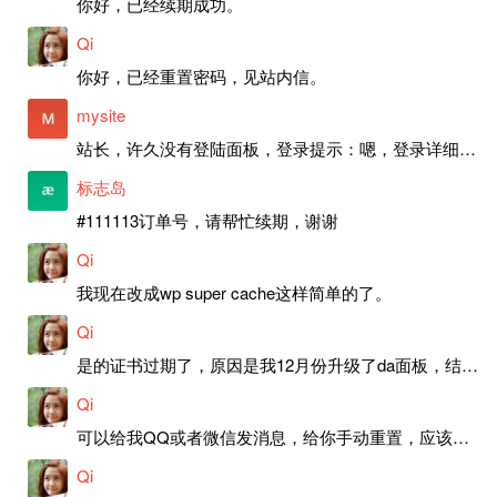
你好，已经续期成功。
Qi
你好，已经重置密码，见站内信。
mysite
站长，许久没有登陆面板，登录提示：嗯，登录详细信息似乎不正确。请重试。 网站还可以正常使用。如果是密码问题请帮忙重置一下密码。谢谢。订单号：97790，账号：aa20210950。 站长，提交了工单，你回复续期成功，不过我的问题是面部登陆信息有问题，一直是初始密码，现在无法登陆，有时间麻烦排查一下。
标志岛
#111113订单号，请帮忙续期，谢谢
Qi
我现在改成wp super cache这样简单的了。
Qi
是的证书过期了，原因是我12月份升级了da面板，结果后台证书就不更新了，目前还在排查问题。切换PHP版本现在没有了，因为DA新版不支持。
Qi
可以给我QQ或者微信发消息，给你手动重置，应该是服务器插件有问题了，这个wp的主题太老了，导致现在好多的问题，网站的签到功能也是因为这个原因导致的。
Qi