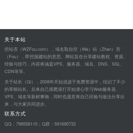
关于本站
挖站否（WZFou.com），域名取自挖（Wa）站（Zhan）否
（Fou），即挖掘建站的意思。网站旨在分享建站教程、资源、
经验与技巧，内容将涵盖VPS、服务器、域名、DNS、SSL、
CDN等等。
关于站长（Qi），2008年开始混迹于免费资源中，结识了不少
的草根站长。后来自己摸爬滚打开始潜心学习Web服务器、
VPS、域名等新鲜事物，同时也愿意将自己经验与做法分享出
来，与大家共同进步。
联系方式
QQ：798558110；Q群：591690732