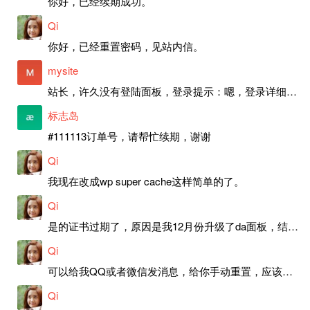
你好，已经续期成功。
Qi
你好，已经重置密码，见站内信。
mysite
站长，许久没有登陆面板，登录提示：嗯，登录详细信息似乎不正确。请重试。 网站还可以正常使用。如果是密码问题请帮忙重置一下密码。谢谢。订单号：97790，账号：aa20210950。 站长，提交了工单，你回复续期成功，不过我的问题是面部登陆信息有问题，一直是初始密码，现在无法登陆，有时间麻烦排查一下。
标志岛
#111113订单号，请帮忙续期，谢谢
Qi
我现在改成wp super cache这样简单的了。
Qi
是的证书过期了，原因是我12月份升级了da面板，结果后台证书就不更新了，目前还在排查问题。切换PHP版本现在没有了，因为DA新版不支持。
Qi
可以给我QQ或者微信发消息，给你手动重置，应该是服务器插件有问题了，这个wp的主题太老了，导致现在好多的问题，网站的签到功能也是因为这个原因导致的。
Qi