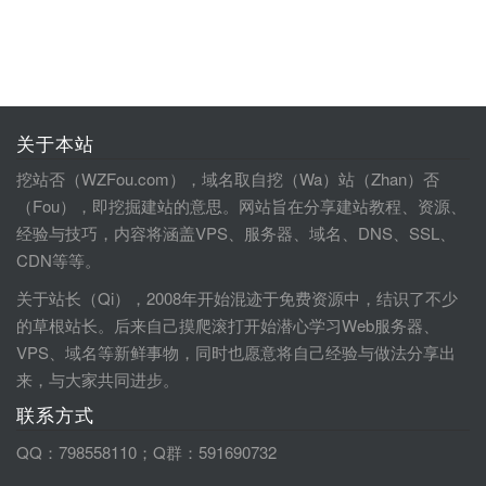
关于本站
挖站否（WZFou.com），域名取自挖（Wa）站（Zhan）否
（Fou），即挖掘建站的意思。网站旨在分享建站教程、资源、
经验与技巧，内容将涵盖VPS、服务器、域名、DNS、SSL、
CDN等等。
关于站长（Qi），2008年开始混迹于免费资源中，结识了不少
的草根站长。后来自己摸爬滚打开始潜心学习Web服务器、
VPS、域名等新鲜事物，同时也愿意将自己经验与做法分享出
来，与大家共同进步。
联系方式
QQ：798558110；Q群：591690732