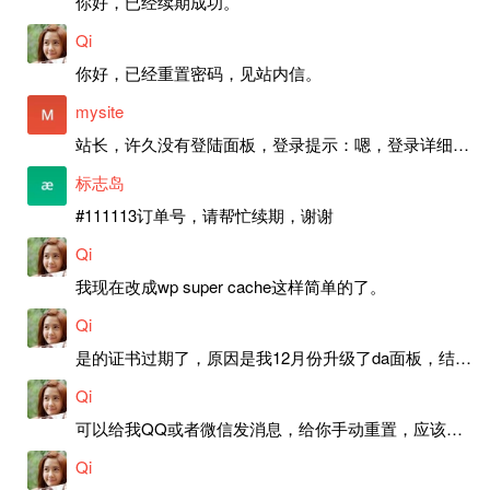
你好，已经续期成功。
Qi
你好，已经重置密码，见站内信。
mysite
站长，许久没有登陆面板，登录提示：嗯，登录详细信息似乎不正确。请重试。 网站还可以正常使用。如果是密码问题请帮忙重置一下密码。谢谢。订单号：97790，账号：aa20210950。 站长，提交了工单，你回复续期成功，不过我的问题是面部登陆信息有问题，一直是初始密码，现在无法登陆，有时间麻烦排查一下。
标志岛
#111113订单号，请帮忙续期，谢谢
Qi
我现在改成wp super cache这样简单的了。
Qi
是的证书过期了，原因是我12月份升级了da面板，结果后台证书就不更新了，目前还在排查问题。切换PHP版本现在没有了，因为DA新版不支持。
Qi
可以给我QQ或者微信发消息，给你手动重置，应该是服务器插件有问题了，这个wp的主题太老了，导致现在好多的问题，网站的签到功能也是因为这个原因导致的。
Qi