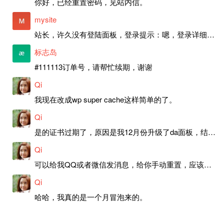
你好，已经重置密码，见站内信。
mysite
站长，许久没有登陆面板，登录提示：嗯，登录详细信息似乎不正确。请重试。 网站还可以正常使用。如果是密码问题请帮忙重置一下密码。谢谢。订单号：97790，账号：aa20210950。 站长，提交了工单，你回复续期成功，不过我的问题是面部登陆信息有问题，一直是初始密码，现在无法登陆，有时间麻烦排查一下。
标志岛
#111113订单号，请帮忙续期，谢谢
Qi
我现在改成wp super cache这样简单的了。
Qi
是的证书过期了，原因是我12月份升级了da面板，结果后台证书就不更新了，目前还在排查问题。切换PHP版本现在没有了，因为DA新版不支持。
Qi
可以给我QQ或者微信发消息，给你手动重置，应该是服务器插件有问题了，这个wp的主题太老了，导致现在好多的问题，网站的签到功能也是因为这个原因导致的。
Qi
哈哈，我真的是一个月冒泡来的。