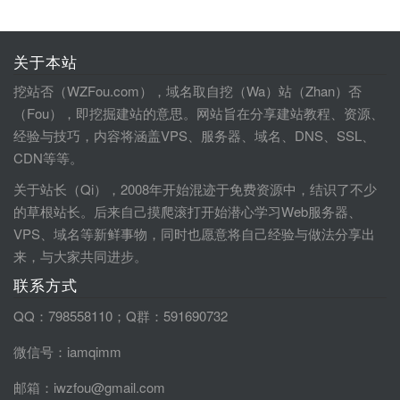
关于本站
挖站否（WZFou.com），域名取自挖（Wa）站（Zhan）否
（Fou），即挖掘建站的意思。网站旨在分享建站教程、资源、
经验与技巧，内容将涵盖VPS、服务器、域名、DNS、SSL、
CDN等等。
关于站长（Qi），2008年开始混迹于免费资源中，结识了不少
的草根站长。后来自己摸爬滚打开始潜心学习Web服务器、
VPS、域名等新鲜事物，同时也愿意将自己经验与做法分享出
来，与大家共同进步。
联系方式
QQ：798558110；Q群：591690732
微信号：iamqimm
邮箱：iwzfou@gmail.com