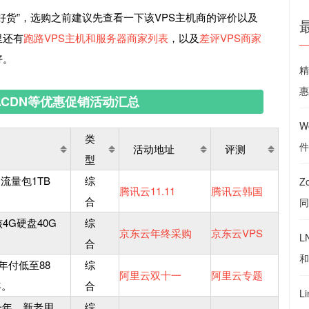
好货”，选购之前建议先查看一下该VPS主机商的评价以及
里还有
跑路VPS主机和服务器商家列表
，以及
差评VPS商家
好。
精
惠
名\CDN等优惠促销活动汇总
W
类
件
活动地址
评测
型
N流量包1TB
综
Z
腾讯云11.11
腾讯云韩国
合
同
4G硬盘40G
综
京东云年终采购
京东云VPS
L
合
和
年付低至88
综
阿里云双十一
阿里云专题
年。
合
L
元一年，新老用
综