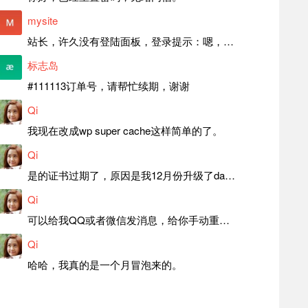
mysite
站长，许久没有登陆面板，登录提示：嗯，登录详细信息似乎不正确。请重试。 网站还可以正常使用。如果是密码问题请帮忙重置一下密码。谢谢。订单号：97790，账号：aa20210950。 站长，提交了工单，你回复续期成功，不过我的问题是面部登陆信息有问题，一直是初始密码，现在无法登陆，有时间麻烦排查一下。
标志岛
#111113订单号，请帮忙续期，谢谢
Qi
我现在改成wp super cache这样简单的了。
Qi
是的证书过期了，原因是我12月份升级了da面板，结果后台证书就不更新了，目前还在排查问题。切换PHP版本现在没有了，因为DA新版不支持。
Qi
可以给我QQ或者微信发消息，给你手动重置，应该是服务器插件有问题了，这个wp的主题太老了，导致现在好多的问题，网站的签到功能也是因为这个原因导致的。
Qi
哈哈，我真的是一个月冒泡来的。