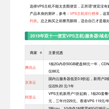
选择VPS主机不能太贪图便宜，正所谓“便宜没有
产品本身的测评，参考：
VPS主机排行榜单
，这
列表
。总之购买之前擦亮眼睛，适合自己才是最
2019年双十一便宜VPS主机\服务器\域
商家
主要优惠
1核2G内存50GB硬盘88元一年，CD
腾讯云
仅88元
国内云服务器低至0.9折起，新用户2核
京东云
仅229.20 元/1年
VPS主机新用户1折起购，1核2G套餐
阿里云
元，三年付229元。香港VPS 119元/
2核cpu、1G内存1M带宽40G仅99