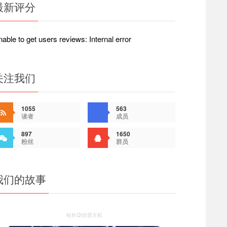
最新评分
外抗投诉VPS主机和服务器整理汇
Linode使用Paypal付款方法-Linode
无视版权 DMCA Ignored VPS主机
何通过信用卡验证？
2023年3月10日
2024年8月24日
able to get users reviews: Internal error
关注我们
1055
563
读者
成员
897
1650
粉丝
群员
我们的故事
站长QI自营主机