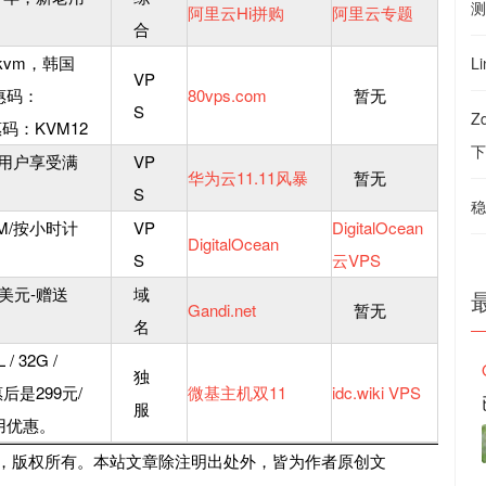
测
阿里云Hi拼购
阿里云专题
合
kvm，韩国
L
VP
优惠码：
80vps.com
暂无
S
Z
惠码：KVM12
下
老用户享受满
VP
华为云11.11风暴
暂无
S
稳
VM/按小时计
VP
DigitalOcean
DigitalOcean
S
云VPS
美元-赠送
域
Gandi.net
暂无
名
 32G /
独
后是299元/
微基主机双11
idc.wiki VPS
服
用优惠。
，版权所有。本站文章除注明出处外，皆为作者原创文