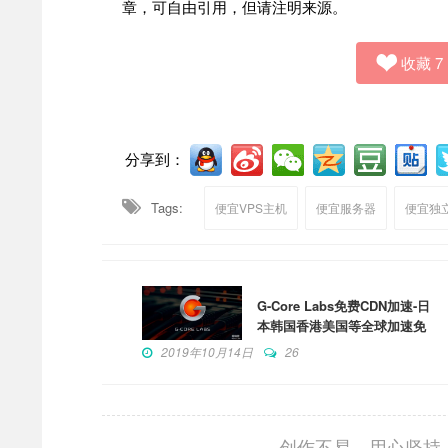
章，可自由引用，但请注明来源。
收藏
7
分享到：
Tags:
便宜VPS主机
便宜服务器
便宜独
G-Core Labs免费CDN加速-日
本韩国香港美国等全球加速免
费100GB
2019年10月14日
26
创作不易，用心坚持