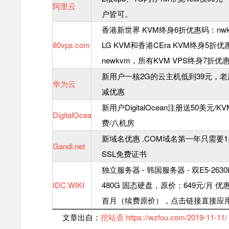
阿里云
户皆可。
香港新世界 KVM终身6折优惠码：nw
80vps.com
LG KVM和香港CEra KVM终身5折
newkvm，所有KVM VPS终身7折优
新用户一核2G的云主机低到39元，
华为云
减优惠
新用户DigitalOcean注册送50美元/K
DigitalOcean
费/八机房
新域名优惠 .COM域名第一年只需要1
Gandi.net
SSL免费证书
独立服务器 - 韩国服务器 - 双E5-2630L /
IDC.WIKI
480G 固态硬盘，原价：649元/月 优惠
首月（续费原价），点击链接直接应
文章出自：
挖站否
https://wzfou.com/2019-11-11/