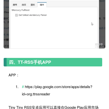
四、TT-RSS手机APP
APP：
https://play.google.com/store/apps/details?
id=org.ttrssreader
Tiny Tiny RSS安卓应用可以直接在Google Play应用市场