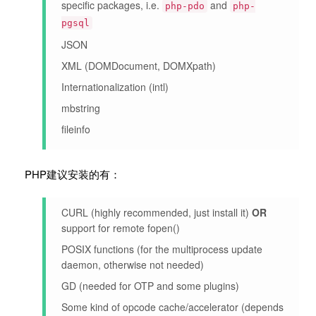
specific packages, i.e.
and
php-pdo
php-
pgsql
JSON
XML (DOMDocument, DOMXpath)
Internationalization (intl)
mbstring
fileinfo
PHP建议安装的有：
CURL (highly recommended, just install it)
OR
support for remote fopen()
POSIX functions (for the multiprocess update
daemon, otherwise not needed)
GD (needed for OTP and some plugins)
Some kind of opcode cache/accelerator (depends