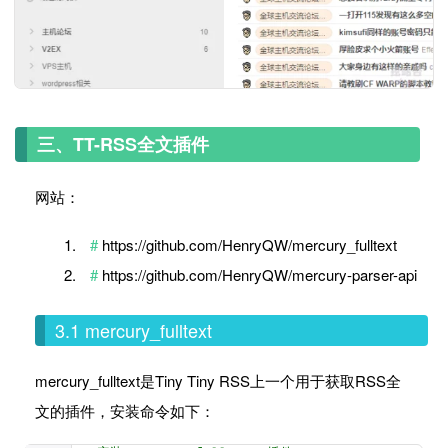
三、TT-RSS全文插件
网站：
https://github.com/HenryQW/mercury_fulltext
https://github.com/HenryQW/mercury-parser-api
3.1 mercury_fulltext
mercury_fulltext是Tiny Tiny RSS上一个用于获取RSS全
文的插件，安装命令如下：