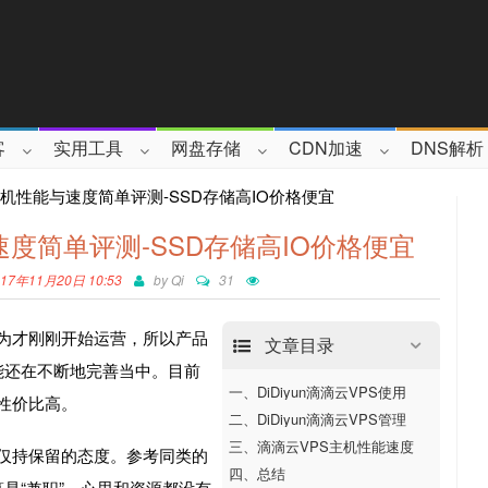
客
实用工具
网盘存储
CDN加速
DNS解析
PS主机性能与速度简单评测-SSD存储高IO价格便宜
与速度简单评测-SSD存储高IO价格便宜
7年11月20日 10:53
by
Qi
31
，因为才刚刚开始运营，所以产品
文章目录
能还在不断地完善当中。目前
一、DiDiyun滴滴云VPS使用
，性价比高。
二、DiDiyun滴滴云VPS管理
三、滴滴云VPS主机性能速度
，我仅持保留的态度。参考同类的
四、总结
是“兼职”，心思和资源都没有