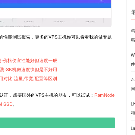
精
机的性能测试报告，更多的VPS主机你可以看看我的做专题
惠
W
速度评测-价格便宜性能好但速度一般
件
速度评测-SK机房速度快但是不好用
对比-流量,带宽,配置等区别
Z
同
名认证，想要国外的VPS主机的朋友，可以试试：
RamNode
 SSD
。
L
和
L