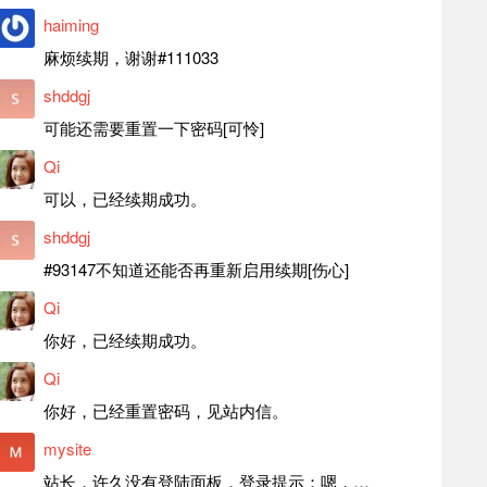
haiming
麻烦续期，谢谢#111033
shddgj
可能还需要重置一下密码[可怜]
Qi
可以，已经续期成功。
shddgj
#93147不知道还能否再重新启用续期[伤心]
Qi
你好，已经续期成功。
Qi
你好，已经重置密码，见站内信。
mysite
站长，许久没有登陆面板，登录提示：嗯，登录详细信息似乎不正确。请重试。 网站还可以正常使用。如果是密码问题请帮忙重置一下密码。谢谢。订单号：97790，账号：aa20210950。 站长，提交了工单，你回复续期成功，不过我的问题是面部登陆信息有问题，一直是初始密码，现在无法登陆，有时间麻烦排查一下。