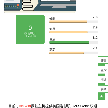
7.8
性能
0
7.9
速度
综合得分
(
0
人评价)
8.2
售后
7.1
稳定
评测
监控
测速
榜单
目前，
idc.wiki
微基主机提供美国洛杉矶 Cera Gen2 联通