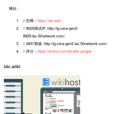
网站：
官网：
https://idc.wiki
9929测试IP: http://lg.cera-gen2-
9929.lax.50network.com/
4837测速: http://lg.cera-gen2.lax.50network.com/
评分：
https://wzfou.com/idcwiki-pingjia/
idc.wiki