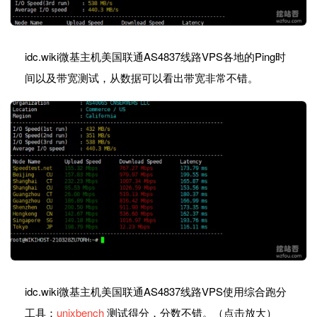
idc.wiki微基主机美国联通AS4837线路VPS各地的Ping时
间以及带宽测试，从数据可以看出带宽非常不错。
idc.wiki微基主机美国联通AS4837线路VPS使用综合跑分
工具：
unixbench
测试得分，分数不错。（点击放大）