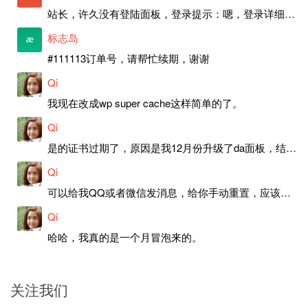
站长，许久没有登陆面板，登录提示：嗯，登录详细信息似乎不正确。请重试。 网站还可以正常使用。如果是密码问题请帮忙重置一下密码。谢谢。订单号：97790，账号：aa20210950。 站长，提交了工单，你回复续期成功，不过我的问题是面部登陆信息有问题，一直是初始密码，现在无法登陆，有时间麻烦排查一下。
标志岛
#111113订单号，请帮忙续期，谢谢
Qi
我现在改成wp super cache这样简单的了。
Qi
是的证书过期了，原因是我12月份升级了da面板，结果后台证书就不更新了，目前还在排查问题。切换PHP版本现在没有了，因为DA新版不支持。
Qi
可以给我QQ或者微信发消息，给你手动重置，应该是服务器插件有问题了，这个wp的主题太老了，导致现在好多的问题，网站的签到功能也是因为这个原因导致的。
Qi
哈哈，我真的是一个月冒泡来的。
关注我们