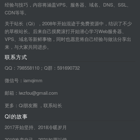
经验与技巧，内容将涵盖VPS、服务器、域名、DNS、SSL、
CDN等等。
关于站长（Qi），2008年开始混迹于免费资源中，结识了不少
的草根站长。后来自己摸爬滚打开始潜心学习Web服务器、
VPS、域名等新鲜事物，同时也愿意将自己经验与做法分享出
来，与大家共同进步。
联系方式
QQ：798558110；Q群：591690732
微信号：iamqimm
邮箱：iwzfou@gmail.com
更多：
Qi朋友圈
，
联系站长
QI的故事
2017开始坚持
、
2018冷暖岁月
2019改变自己
、
2021如愿以偿