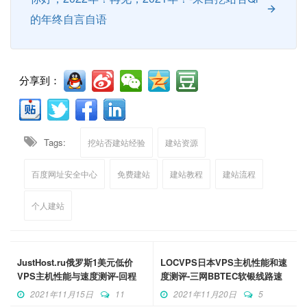
的年终自言自语
分享到：
Tags:
挖站否建站经验
建站资源
百度网址安全中心
免费建站
建站教程
建站流程
个人建站
JustHost.ru俄罗斯1美元低价
LOCVPS日本VPS主机性能和速
VPS主机性能与速度测评-回程
度测评-三网BBTEC软银线路速
CN2 GT
度快
2021年11月15日
11
2021年11月20日
5