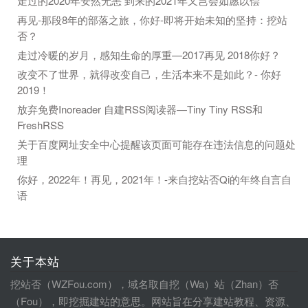
走过的2020年安然无恙 到来的2021年又岂会如愿以偿
再见-那段8年的部落之旅，你好-即将开始未知的坚持：挖站
否？
走过冷暖的岁月，感知生命的厚重—2017再见 2018你好？
改变不了世界，就得改变自己，生活本来不是如此？- 你好
2019！
放弃免费Inoreader 自建RSS阅读器—Tiny Tiny RSS和
FreshRSS
关于百度网址安全中心提醒该页面可能存在违法信息的问题处
理
你好，2022年！再见，2021年！-来自挖站否Qi的年终自言自
语
关于本站
挖站否（WZFou.com），域名取自挖（Wa）站（Zhan）否
（Fou），即挖掘建站的意思。网站旨在分享建站教程、资源、