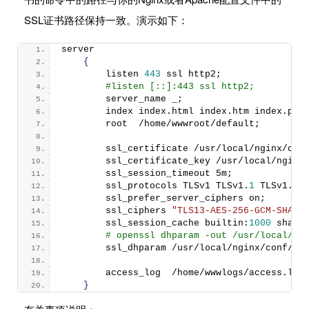
SSL证书路径保持一致。演示如下：
server
{
        listen 
443
 ssl http2;
#listen [::]:443 ssl http2;
        server_name _;
        index index.
html
 index.
htm
 index.
php
        root  /home/wwwroot/default;
        ssl_certificate /usr/local/nginx/con
        ssl_certificate_key /usr/local/nginx
        ssl_session_timeout 5m;
        ssl_protocols TLSv1 TLSv
1
.
1
 TLSv1.
2
 
        ssl_prefer_server_ciphers on;
        ssl_ciphers 
"TLS13-AES-256-GCM-SHA38
        ssl_session_cache builtin:
1000
 share
# openssl dhparam -out /usr/local/ng
        ssl_dhparam /usr/local/nginx/conf/ss
        access_log  /home/wwwlogs/access.
log
}