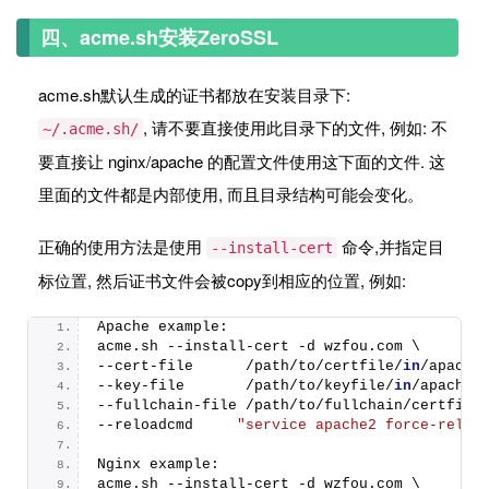
四、acme.sh安装ZeroSSL
acme.sh默认生成的证书都放在安装目录下:
, 请不要直接使用此目录下的文件, 例如: 不
~/.acme.sh/
要直接让 nginx/apache 的配置文件使用这下面的文件. 这
里面的文件都是内部使用, 而且目录结构可能会变化。
正确的使用方法是使用
命令,并指定目
--install-cert
标位置, 然后证书文件会被copy到相应的位置, 例如:
Apache example:
acme.
sh
 --install-cert -d wzfou.
com
 \
--cert-file      /path/to/certfile/
in
/apache
--key-file       /path/to/keyfile/
in
/apache/
--fullchain-file /path/to/fullchain/certfile
--reloadcmd     
"service apache2 force-reloa
Nginx example:
acme.
sh
 --install-cert -d wzfou.
com
 \