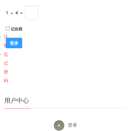
1 + 4 =
记住我
注
册
忘
记
密
码
用户中心
登录