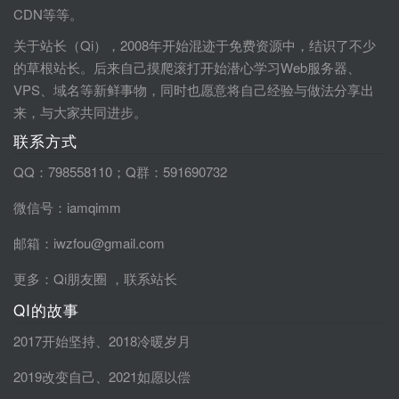
CDN等等。
关于站长（Qi），2008年开始混迹于免费资源中，结识了不少
的草根站长。后来自己摸爬滚打开始潜心学习Web服务器、
VPS、域名等新鲜事物，同时也愿意将自己经验与做法分享出
来，与大家共同进步。
联系方式
QQ：798558110；Q群：591690732
微信号：iamqimm
邮箱：iwzfou@gmail.com
更多：
Qi朋友圈
，
联系站长
QI的故事
2017开始坚持
、
2018冷暖岁月
2019改变自己
、
2021如愿以偿