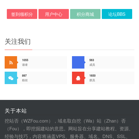
签到领积分
用户中心
积分商城
论坛BBS
关注我们
1055
563
读者
成员
897
1650
粉丝
群员
关于本站
挖站否（WZFou.com），域名取自挖（Wa）站（Zhan）否
（Fou），即挖掘建站的意思。网站旨在分享建站教程、资源、
经验与技巧，内容将涵盖VPS、服务器、域名、DNS、SSL、