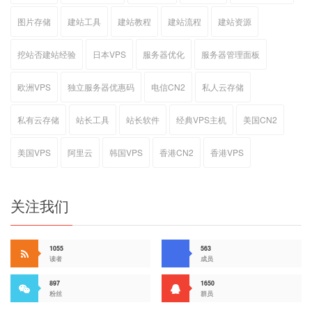
图片存储
建站工具
建站教程
建站流程
建站资源
挖站否建站经验
日本VPS
服务器优化
服务器管理面板
欧洲VPS
独立服务器优惠码
电信CN2
私人云存储
私有云存储
站长工具
站长软件
经典VPS主机
美国CN2
美国VPS
阿里云
韩国VPS
香港CN2
香港VPS
关注我们
1055
563
读者
成员
897
1650
粉丝
群员