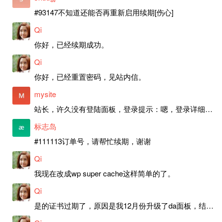
#93147不知道还能否再重新启用续期[伤心]
Qi
你好，已经续期成功。
Qi
你好，已经重置密码，见站内信。
mysite
站长，许久没有登陆面板，登录提示：嗯，登录详细信息似乎不正确。请重试。 网站还可以正常使用。如果是密码问题请帮忙重置一下密码。谢谢。订单号：97790，账号：aa20210950。 站长，提交了工单，你回复续期成功，不过我的问题是面部登陆信息有问题，一直是初始密码，现在无法登陆，有时间麻烦排查一下。
标志岛
#111113订单号，请帮忙续期，谢谢
Qi
我现在改成wp super cache这样简单的了。
Qi
是的证书过期了，原因是我12月份升级了da面板，结果后台证书就不更新了，目前还在排查问题。切换PHP版本现在没有了，因为DA新版不支持。