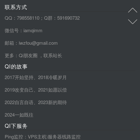
联系方式
QQ：798558110；Q群：591690732
微信号：iamqimm
邮箱：iwzfou@gmail.com
更多：
Qi朋友圈
，
联系站长
QI的故事
2017开始坚持
、
2018冷暖岁月
2019改变自己
、
2021如愿以偿
2022自言自语
、
2023新的期待
2024一如既往
QI下服务
Ping监控
：VPS主机\服务器线路监控