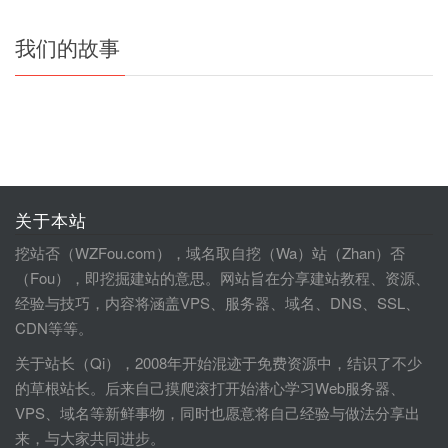
我们的故事
关于本站
挖站否（WZFou.com），域名取自挖（Wa）站（Zhan）否
（Fou），即挖掘建站的意思。网站旨在分享建站教程、资源、
经验与技巧，内容将涵盖VPS、服务器、域名、DNS、SSL、
CDN等等。
关于站长（Qi），2008年开始混迹于免费资源中，结识了不少
的草根站长。后来自己摸爬滚打开始潜心学习Web服务器、
VPS、域名等新鲜事物，同时也愿意将自己经验与做法分享出
来，与大家共同进步。