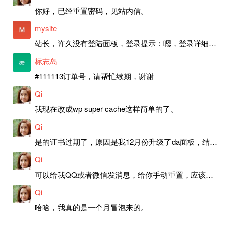
你好，已经重置密码，见站内信。
mysite
站长，许久没有登陆面板，登录提示：嗯，登录详细信息似乎不正确。请重试。 网站还可以正常使用。如果是密码问题请帮忙重置一下密码。谢谢。订单号：97790，账号：aa20210950。 站长，提交了工单，你回复续期成功，不过我的问题是面部登陆信息有问题，一直是初始密码，现在无法登陆，有时间麻烦排查一下。
标志岛
#111113订单号，请帮忙续期，谢谢
Qi
我现在改成wp super cache这样简单的了。
Qi
是的证书过期了，原因是我12月份升级了da面板，结果后台证书就不更新了，目前还在排查问题。切换PHP版本现在没有了，因为DA新版不支持。
Qi
可以给我QQ或者微信发消息，给你手动重置，应该是服务器插件有问题了，这个wp的主题太老了，导致现在好多的问题，网站的签到功能也是因为这个原因导致的。
Qi
哈哈，我真的是一个月冒泡来的。