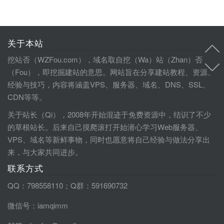
关于本站
挖站否（WZFou.com），域名取自挖（Wa）站（Zhan）否
（Fou），即挖掘建站的意思。网站旨在分享建站教程、资源、
经验与技巧，内容将涵盖VPS、服务器、域名、DNS、SSL、
CDN等等。
关于站长（Qi），2008年开始混迹于免费资源中，结识了不少
的草根站长。后来自己摸爬滚打开始潜心学习Web服务器、
VPS、域名等新鲜事物，同时也愿意将自己经验与做法分享出
来，与大家共同进步。
联系方式
QQ：798558110；Q群：591690732
微信号：iamqimm