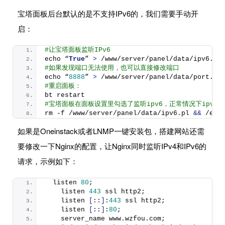
宝塔面板后台默认的是不支持IPv6的，我们需要手动开
启：
#让宝塔面板监听IPv6
echo “
True
” 
>
 /www/server/panel/data/ipv6.
pl
#如果发现端口无法使用，也可以直接修改端口
echo “
8888
” 
>
 /www/server/panel/data/port.
pl
#重启面板：
bt restart
#宝塔面板在面板设置里勾选了监听ipv6，正常情况下ipv
rm -f /www/server/panel/data/ipv6.
pl
&&
 /etc
如果是Oneinstack或者LNMP一键安装包，搭建网站还需
要修改一下Nginx的配置，让Nginx同时监听IPv4和IPv6的
请求，示例如下：
  listen 
80
;
    listen 
443
 ssl http2;
    listen 
[
::
]
:
443
 ssl http2;
    listen 
[
::
]
:
80
;
    server_name www.
wzfou
.
com
;