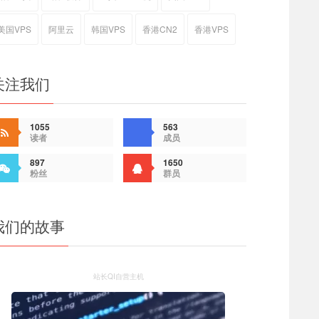
美国VPS
阿里云
韩国VPS
香港CN2
香港VPS
关注我们
1055
563
读者
成员
897
1650
粉丝
群员
我们的故事
站长QI自营主机