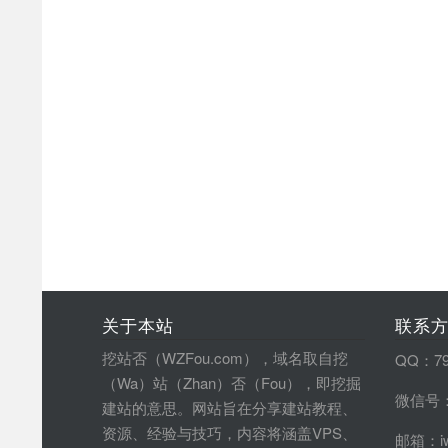
关于本站
联系
挖站否（WZFou.com），域名取自挖
QQ：79
（Wa）站（Zhan）否（Fou），即挖掘
微信号：
建站的意思。网站旨在分享建站教程、
资源、经验与技巧，内容将涵盖VPS、
邮箱：iw