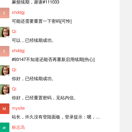
麻烦续期，谢谢#111033
shddgj
可能还需要重置一下密码[可怜]
Qi
可以，已经续期成功。
shddgj
#93147不知道还能否再重新启用续期[伤心]
Qi
你好，已经续期成功。
Qi
你好，已经重置密码，见站内信。
mysite
站长，许久没有登陆面板，登录提示：嗯，登录详细信息似乎不正确。请重试。 网站还可以正常使用。如果是密码问题请帮忙重置一下密码。谢谢。订单号：97790，账号：aa20210950。 站长，提交了工单，你回复续期成功，不过我的问题是面部登陆信息有问题，一直是初始密码，现在无法登陆，有时间麻烦排查一下。
标志岛