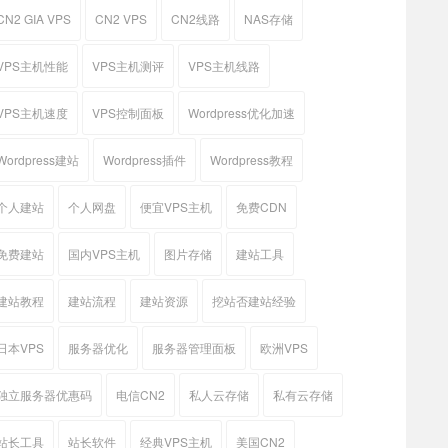
CN2 GIA VPS
CN2 VPS
CN2线路
NAS存储
VPS主机性能
VPS主机测评
VPS主机线路
VPS主机速度
VPS控制面板
Wordpress优化加速
Wordpress建站
Wordpress插件
Wordpress教程
个人建站
个人网盘
便宜VPS主机
免费CDN
免费建站
国内VPS主机
图片存储
建站工具
建站教程
建站流程
建站资源
挖站否建站经验
日本VPS
服务器优化
服务器管理面板
欧洲VPS
独立服务器优惠码
电信CN2
私人云存储
私有云存储
站长工具
站长软件
经典VPS主机
美国CN2