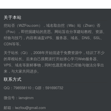
关于本站
挖站否（WZFou.com），域名取自挖（Wa）站（Zhan）否
（Fou），即挖掘建站的意思。网站旨在分享建站教程、资源、
经验与技巧，内容将涵盖VPS、服务器、域名、DNS、SSL、
CDN等等。
关于站长（Qi），2008年开始混迹于免费资源中，结识了不少
的草根站长。后来自己摸爬滚打开始潜心学习Web服务器、
VPS、域名等新鲜事物，同时也愿意将自己经验与做法分享出
来，与大家共同进步。
联系方式
QQ：798558110；Q群：591690732
微信号：iamqimm
邮箱：iwzfou@gmail.com