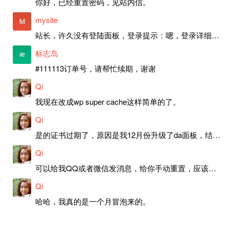
你好，已经重置密码，见站内信。
mysite
站长，许久没有登陆面板，登录提示：嗯，登录详细信息似乎不正确。请重试。 网站还可以正常使用。如果是密码问题请帮忙重置一下密码。谢谢。订单号：97790，账号：aa20210950。 站长，提交了工单，你回复续期成功，不过我的问题是面部登陆信息有问题，一直是初始密码，现在无法登陆，有时间麻烦排查一下。
标志岛
#111113订单号，请帮忙续期，谢谢
Qi
我现在改成wp super cache这样简单的了。
Qi
是的证书过期了，原因是我12月份升级了da面板，结果后台证书就不更新了，目前还在排查问题。切换PHP版本现在没有了，因为DA新版不支持。
Qi
可以给我QQ或者微信发消息，给你手动重置，应该是服务器插件有问题了，这个wp的主题太老了，导致现在好多的问题，网站的签到功能也是因为这个原因导致的。
Qi
哈哈，我真的是一个月冒泡来的。