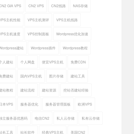
CN2 GIA VPS
CN2 VPS
CN2线路
NAS存储
VPS主机性能
VPS主机测评
VPS主机线路
VPS主机速度
VPS控制面板
Wordpress优化加速
Wordpress建站
Wordpress插件
Wordpress教程
个人建站
个人网盘
便宜VPS主机
免费CDN
免费建站
国内VPS主机
图片存储
建站工具
建站教程
建站流程
建站资源
挖站否建站经验
日本VPS
服务器优化
服务器管理面板
欧洲VPS
独立服务器优惠码
电信CN2
私人云存储
私有云存储
站长工具
站长软件
经典VPS主机
美国CN2