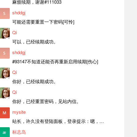
麻烦续期，谢谢#111033
shddgj
可能还需要重置一下密码[可怜]
Qi
可以，已经续期成功。
shddgj
#93147不知道还能否再重新启用续期[伤心]
Qi
你好，已经续期成功。
Qi
你好，已经重置密码，见站内信。
mysite
站长，许久没有登陆面板，登录提示：嗯，登录详细信息似乎不正确。请重试。 网站还可以正常使用。如果是密码问题请帮忙重置一下密码。谢谢。订单号：97790，账号：aa20210950。 站长，提交了工单，你回复续期成功，不过我的问题是面部登陆信息有问题，一直是初始密码，现在无法登陆，有时间麻烦排查一下。
标志岛