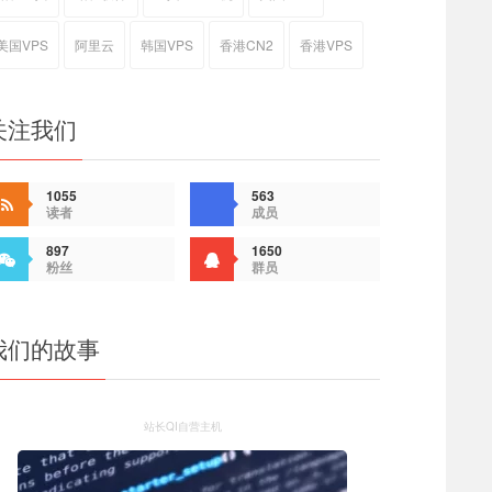
美国VPS
阿里云
韩国VPS
香港CN2
香港VPS
关注我们
1055
563
读者
成员
897
1650
粉丝
群员
我们的故事
站长QI自营主机