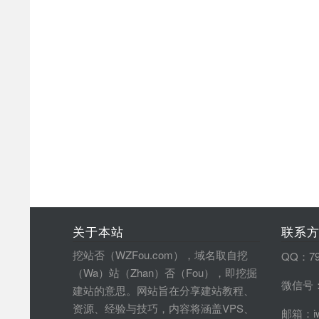
关于本站
联系
挖站否（WZFou.com），域名取自挖
QQ：79
（Wa）站（Zhan）否（Fou），即挖掘
微信号：
建站的意思。网站旨在分享建站教程、
资源、经验与技巧，内容将涵盖VPS、
邮箱：iw