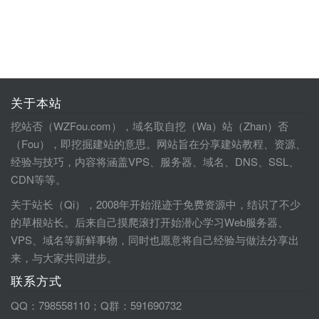
关于本站
挖站否（WZFou.com），域名取自挖（Wa）站（Zhan）否
（Fou），即挖掘建站的意思。网站旨在分享建站教程、资源、
经验与技巧，内容将涵盖VPS、服务器、域名、DNS、SSL、
CDN等等。
关于站长（Qi），2008年开始混迹于免费资源中，结识了不少
的草根站长。后来自己摸爬滚打开始潜心学习Web服务器、
VPS、域名等新鲜事物，同时也愿意将自己经验与做法分享出
来，与大家共同进步。
联系方式
QQ：798558110；Q群：591690732