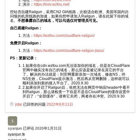
地址：
https://cdn.wzfou.com/
演示：
https://losv.wzfou.net/
挖站否自建Railgun，采用CN2 GIA线路，比较适合欧洲、美国等国内访
问慢的机房线路的加速，如果你想申请加入Railgun，请在此留下你的域
名。
不想暴露自己的域名，可以勾选仅对管理员可见。
自己搭建Railgun：
方法：
https://wzfou.com/cloudflare-railgun/
免费开启Railgun：
方法：
https://wzfou.com/cloudflare-railgun-jiasu/
PS：更新记录：
1.如果你在cdn.wzfou.com无法添加你的域名，但是在CloudFlare
官网中确实没有自己的域名，那么应该是被记录在其它的平台
了。解决的办法就是：到官网重新添加一次域名，修改NS，待
NS生效，CloudFlare提示激活，然后再从官网删除，这样就可以
顺利添加到新的接入平台了。2020.9.30
2.如果你开启了Railgun后，依然无法在网页中响应header中看不
到Railgun，那么请检查一下你是不是在CloudFlare的缓存设置中
开启了：“全部缓存”，请将它关闭，两者存在冲突。2020.9.30
jstar
已回答的问题
2022年6月11日
syanjun
已评论
2020年1月31日
syanjun.tk