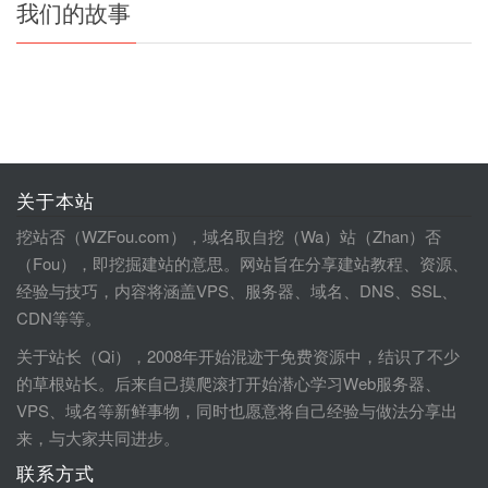
我们的故事
关于本站
挖站否（WZFou.com），域名取自挖（Wa）站（Zhan）否
（Fou），即挖掘建站的意思。网站旨在分享建站教程、资源、
经验与技巧，内容将涵盖VPS、服务器、域名、DNS、SSL、
CDN等等。
关于站长（Qi），2008年开始混迹于免费资源中，结识了不少
的草根站长。后来自己摸爬滚打开始潜心学习Web服务器、
VPS、域名等新鲜事物，同时也愿意将自己经验与做法分享出
来，与大家共同进步。
联系方式