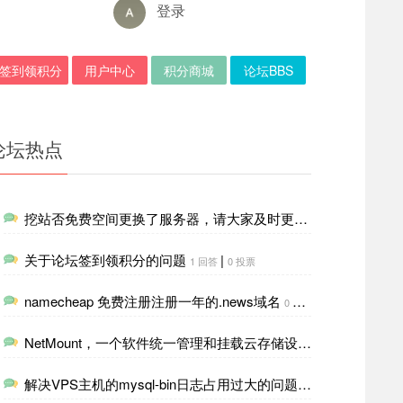
登录
签到领积分
用户中心
积分商城
论坛BBS
论坛热点
挖站否免费空间更换了服务器，请大家及时更新一下DNS解析
4
关于论坛签到领积分的问题
|
1 回答
0 投票
namecheap 免费注册注册一年的.news域名
|
0 回答
0 投票
NetMount，一个软件统一管理和挂载云存储设施，像本地磁盘一样管理
解决VPS主机的mysql-bin日志占用过大的问题
|
0 回答
0 投票