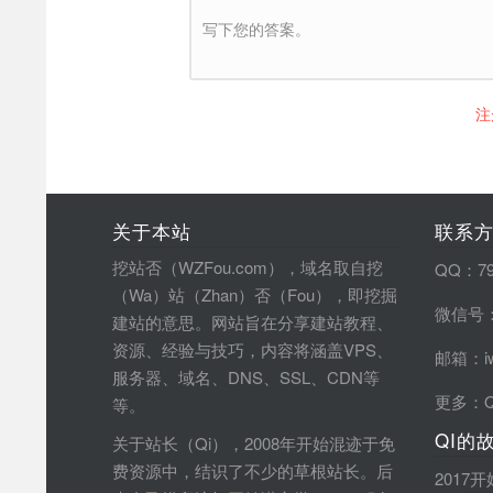
写下您的答案。
注
关于本站
联系
挖站否（WZFou.com），域名取自挖
QQ：79
（Wa）站（Zhan）否（Fou），即挖掘
微信号：
建站的意思。网站旨在分享建站教程、
资源、经验与技巧，内容将涵盖VPS、
邮箱：iw
服务器、域名、DNS、SSL、CDN等
更多：
等。
QI的
关于站长（Qi），2008年开始混迹于免
费资源中，结识了不少的草根站长。后
2017