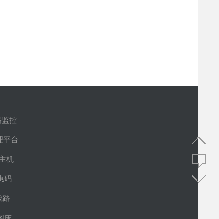
路监控
管理平台
S主机
惠码
线路
图床