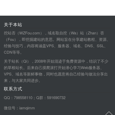
关于本站
挖站否（WZFou.com），域名取自挖（Wa）站（Zhan）否
（Fou），即挖掘建站的意思。网站旨在分享建站教程、资源、
经验与技巧，内容将涵盖VPS、服务器、域名、DNS、SSL、
CDN等等。
关于站长（Qi），2008年开始混迹于免费资源中，结识了不少
的草根站长。后来自己摸爬滚打开始潜心学习Web服务器、
VPS、域名等新鲜事物，同时也愿意将自己经验与做法分享出
来，与大家共同进步。
联系方式
QQ：798558110；Q群：591690732
微信号：iamqimm