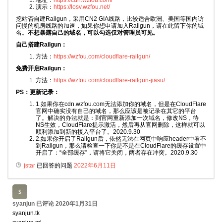
地址：
https://cdn.wzfou.com/
演示：
https://losv.wzfou.net/
挖站否自建Railgun，采用CN2 GIA线路，比较适合欧洲、美国等国内访
问慢的机房线路的加速，如果你想申请加入Railgun，请在此留下你的域
名。
不想暴露自己的域名，可以勾选仅对管理员可见。
自己搭建Railgun：
方法：
https://wzfou.com/cloudflare-railgun/
免费开启Railgun：
方法：
https://wzfou.com/cloudflare-railgun-jiasu/
PS：更新记录：
1.如果你在cdn.wzfou.com无法添加你的域名，但是在CloudFlare
官网中确实没有自己的域名，那么应该是被记录在其它的平台
了。解决的办法就是：到官网重新添加一次域名，修改NS，待
NS生效，CloudFlare提示激活，然后再从官网删除，这样就可以
顺利添加到新的接入平台了。2020.9.30
2.如果你开启了Railgun后，依然无法在网页中响应header中看不
到Railgun，那么请检查一下你是不是在CloudFlare的缓存设置中
开启了：“全部缓存”，请将它关闭，两者存在冲突。2020.9.30
jstar
已回答的问题
2022年6月11日
syanjun
已评论
2020年1月31日
syanjun.tk