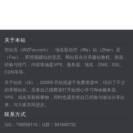
关于本站
挖站否（WZFou.com），域名取自挖（Wa）站（Zhan）否
（Fou），即挖掘建站的意思。网站旨在分享建站教程、资源、
经验与技巧，内容将涵盖VPS、服务器、域名、DNS、SSL、
CDN等等。
关于站长（Qi），2008年开始混迹于免费资源中，结识了不少
的草根站长。后来自己摸爬滚打开始潜心学习Web服务器、
VPS、域名等新鲜事物，同时也愿意将自己经验与做法分享出
来，与大家共同进步。
联系方式
QQ：798558110；Q群：591690732