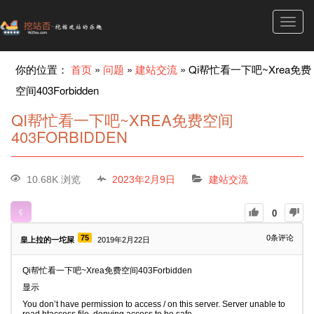
Toggl
navig
你的位置：
首页
»
问题
»
建站交流
»
Qi帮忙看一下吧~Xrea免费
空间403Forbidden
QI帮忙看一下吧~XREA免费空间
403FORBIDDEN
10.68K 浏览
2023年2月9日
建站交流
0
75
0
条评论
皇上拉的一坨屎
2019年2月22日
Qi帮忙看一下吧~Xrea免费空间403Forbidden
显示
You don’t have permission to access / on this server.
Server unable to