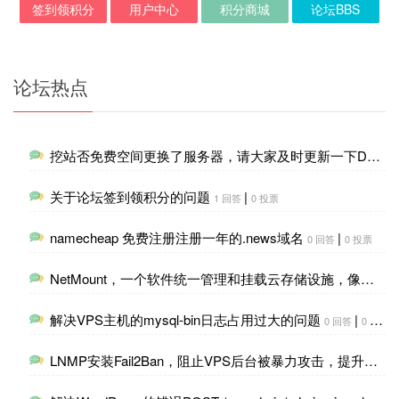
签到领积分
用户中心
积分商城
论坛BBS
论坛热点
挖站否免费空间更换了服务器，请大家及时更新一下DNS解析
关于论坛签到领积分的问题
|
1 回答
0 投票
namecheap 免费注册注册一年的.news域名
|
0 回答
0 投票
NetMount，一个软件统一管理和挂载云存储设施，像本地磁盘一样管理
解决VPS主机的mysql-bin日志占用过大的问题
|
0 回答
0 投票
LNMP安装Fail2Ban，阻止VPS后台被暴力攻击，提升安全性