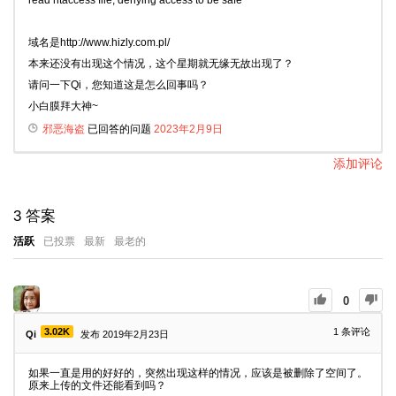
read htaccess file, denying access to be safe
域名是http://www.hizly.com.pl/
本来还没有出现这个情况，这个星期就无缘无故出现了？
请问一下Qi，您知道这是怎么回事吗？
小白膜拜大神~
邪恶海盗
已回答的问题
2023年2月9日
添加评论
3
答案
活跃
已投票
最新
最老的
0
3.02K
1
条评论
Qi
发布 2019年2月23日
如果一直是用的好好的，突然出现这样的情况，应该是被删除了空间了。
原来上传的文件还能看到吗？