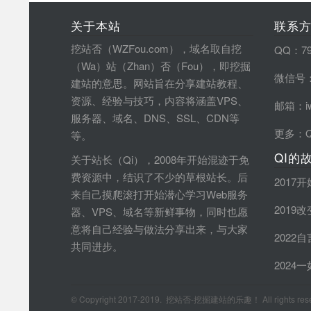
关于本站
联系
挖站否（WZFou.com），域名取自挖
QQ：79
（Wa）站（Zhan）否（Fou），即挖掘
微信号：
建站的意思。网站旨在分享建站教程、
资源、经验与技巧，内容将涵盖VPS、
邮箱：iw
服务器、域名、DNS、SSL、CDN等
更多：
等。
QI的
关于站长（Qi），2008年开始混迹于免
费资源中，结识了不少的草根站长。后
2017
来自己摸爬滚打开始潜心学习Web服务
2019
器、VPS、域名等新鲜事物，同时也愿
意将自己经验与做法分享出来，与大家
2022
共同进步。
2024
© Copyright 2017-2019. 挖站否-挖掘建站的乐趣！ All rights rese