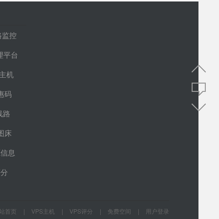
路监控
管理平台
S主机
惠码
线路
图床
源信息
评分
站首页
VPS主机
VPS评分
免费空间
用户登录