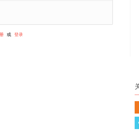
册
或
登录