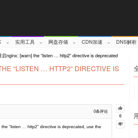
客
实用工具
网盘存储
CDN加速
DNS解析
x: [warn] the “listen … http2” directive is deprecated
 “LISTEN … HTTP2” DIRECTIVE IS
0
条评论
0
sten … http2” directive is deprecated, use the