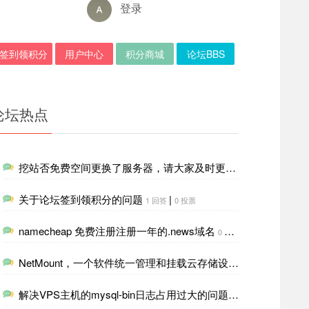
登录
签到领积分
用户中心
积分商城
论坛BBS
论坛热点
挖站否免费空间更换了服务器，请大家及时更新一下DNS解析
4
关于论坛签到领积分的问题
|
1 回答
0 投票
namecheap 免费注册注册一年的.news域名
|
0 回答
0 投票
NetMount，一个软件统一管理和挂载云存储设施，像本地磁盘一样管理
解决VPS主机的mysql-bin日志占用过大的问题
|
0 回答
0 投票