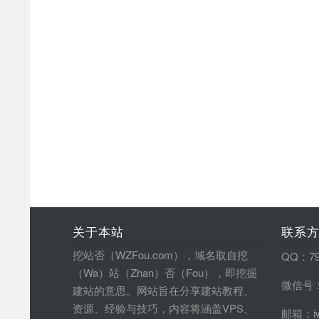
关于本站
联系
挖站否（WZFou.com），域名取自挖
QQ：79
（Wa）站（Zhan）否（Fou），即挖掘
微信号：
建站的意思。网站旨在分享建站教程、
资源、经验与技巧，内容将涵盖VPS、
邮箱：iw