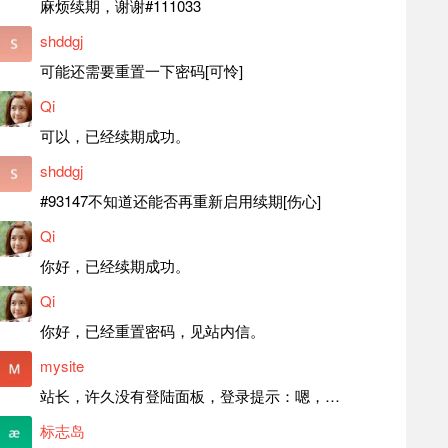
麻烦续期，谢谢#111033
shddgj
可能还需要重置一下密码[可怜]
Qi
可以，已经续期成功。
shddgj
#93147不知道还能否再重新启用续期[伤心]
Qi
你好，已经续期成功。
Qi
你好，已经重置密码，见站内信。
mysite
站长，许久没有登陆面板，登录提示：嗯，登录详细信息似乎不正确。请重试。 网站还可以正常使用。如果是密码问题请帮忙重置一下密码。谢谢。订单号：97790，账号：aa20210950。 站长，提交了工单，你回复续期成功，不过我的问题是面部登陆信息有问题，一直是初始密码，现在无法登陆，有时间麻烦排查一下。
标志岛