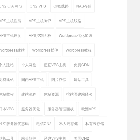
CN2 GIA VPS
CN2 VPS
CN2线路
NAS存储
VPS主机性能
VPS主机测评
VPS主机线路
VPS主机速度
VPS控制面板
Wordpress优化加速
Wordpress建站
Wordpress插件
Wordpress教程
个人建站
个人网盘
便宜VPS主机
免费CDN
免费建站
国内VPS主机
图片存储
建站工具
建站教程
建站流程
建站资源
挖站否建站经验
日本VPS
服务器优化
服务器管理面板
欧洲VPS
独立服务器优惠码
电信CN2
私人云存储
私有云存储
站长工具
站长软件
经典VPS主机
美国CN2