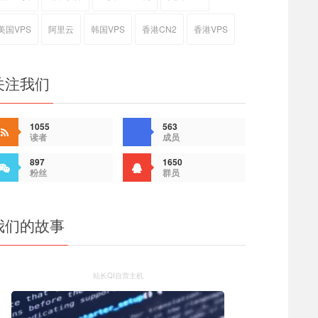
美国VPS
阿里云
韩国VPS
香港CN2
香港VPS
关注我们
1055
563
读者
成员
897
1650
粉丝
群员
我们的故事
站长QI自营主机