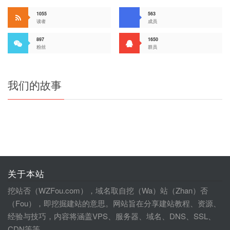
1055
563
读者
成员
897
1650
粉丝
群员
我们的故事
关于本站
挖站否（WZFou.com），域名取自挖（Wa）站（Zhan）否
（Fou），即挖掘建站的意思。网站旨在分享建站教程、资源、
经验与技巧，内容将涵盖VPS、服务器、域名、DNS、SSL、
CDN等等。