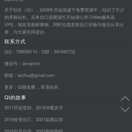
关于站长（Qi），2008年开始混迹于免费资源中，结识了不少
的草根站长。后来自己摸爬滚打开始潜心学习Web服务器、
VPS、域名等新鲜事物，同时也愿意将自己经验与做法分享出
来，与大家共同进步。
联系方式
QQ：798558110；Q群：591690732
微信号：iamqimm
邮箱：iwzfou@gmail.com
更多：
Qi朋友圈
，
联系站长
QI的故事
2017开始坚持
、
2018冷暖岁月
2019改变自己
、
2021如愿以偿
2022自言自语
、
2023新的期待