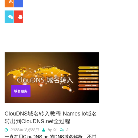
读者
成员
897
1650
粉丝
群员
域名服务
ClouDNS域名转入教程-Namesilo域名
转出到ClouDNS.net全过程
2022年12月22日
by
Qi
3
一直在用ClouDNS.net的DNS域名解析，不过