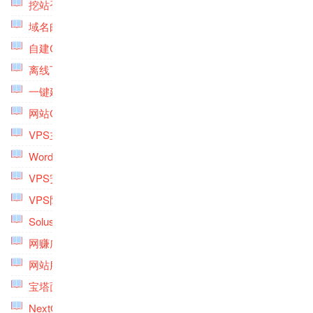
挖站否建站平台工具专题
(3)
域名邮箱专题
(3)
自建CDN加速专题
(4)
离线下载服务器搭建专题
(5)
一键建站脚本工具专题
(10)
网站CDN加速专题
(7)
VPS主机优惠信息专题
(6)
Wordpress速度优化专题
(5)
VPS安全防护专题
(3)
VPS防范CC和DDoS攻击专题
(5)
SolusVM专题
(5)
网赚广告联盟专题
(3)
网站服务器监控专题
(9)
宝塔面板专题
(4)
NextCloud专题
(7)