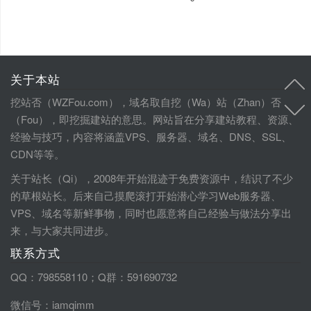
关于本站
挖站否（WZFou.com），域名取自挖（Wa）站（Zhan）否
（Fou），即挖掘建站的意思。网站旨在分享建站教程、资源、
经验与技巧，内容将涵盖VPS、服务器、域名、DNS、SSL、
CDN等等。
关于站长（Qi），2008年开始混迹于免费资源中，结识了不少
的草根站长。后来自己摸爬滚打开始潜心学习Web服务器、
VPS、域名等新鲜事物，同时也愿意将自己经验与做法分享出
来，与大家共同进步。
联系方式
QQ：798558110；Q群：591690732
微信号：iamqimm