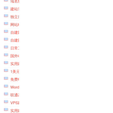
域名转出转入教程专题
(5)
建站常用工具软件专题
(5)
独立服务器评测及使用专题
(3)
网站HTTPS与SSL证书申请使用专题
(8)
自建网站建设与维护服务专题
(3)
自建图床相册存储专题
(8)
日常工作效率管理软件专题
(8)
国外收款平台工具专题
(4)
实用建站资源专题
(6)
1美元低价VPS主机专题
(6)
免费电话专题
(2)
Wordpress实用插件专题
(7)
联通高级线路VPS主机专题
(8)
VPS建站脚本专题
(6)
实用建站工具专题
(8)