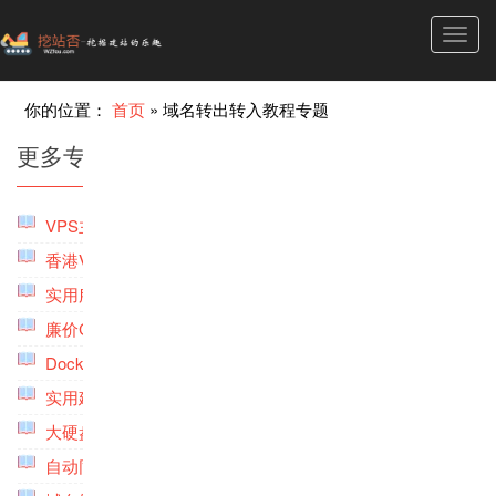
Toggl
navig
你的位置：
首页
»
域名转出转入教程专题
更多专题推荐
VPS主机性能检测脚本工具专题
(5)
香港VPS主机专题
(2)
实用服务器管理软件与工具专题
(2)
廉价CN2 GIA,CU2VIP,9929线路VPS主机专题
(1)
Docker管理与使用专题
(2)
实用建站DNS云解析专题
(1)
大硬盘大存储VPS主机专题
(4)
自动同步备份的网盘和云存储服务专题
(9)