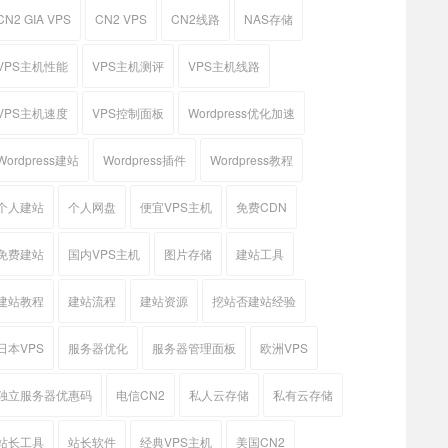
CN2 GIA VPS
CN2 VPS
CN2线路
NAS存储
VPS主机性能
VPS主机测评
VPS主机线路
VPS主机速度
VPS控制面板
Wordpress优化加速
Wordpress建站
Wordpress插件
Wordpress教程
个人建站
个人网盘
便宜VPS主机
免费CDN
免费建站
国内VPS主机
图片存储
建站工具
建站教程
建站流程
建站资源
挖站否建站经验
日本VPS
服务器优化
服务器管理面板
欧洲VPS
独立服务器优惠码
电信CN2
私人云存储
私有云存储
站长工具
站长软件
经典VPS主机
美国CN2