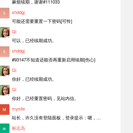
麻烦续期，谢谢#111033
shddgj
可能还需要重置一下密码[可怜]
Qi
可以，已经续期成功。
shddgj
#93147不知道还能否再重新启用续期[伤心]
Qi
你好，已经续期成功。
Qi
你好，已经重置密码，见站内信。
mysite
站长，许久没有登陆面板，登录提示：嗯，登录详细信息似乎不正确。请重试。 网站还可以正常使用。如果是密码问题请帮忙重置一下密码。谢谢。订单号：97790，账号：aa20210950。 站长，提交了工单，你回复续期成功，不过我的问题是面部登陆信息有问题，一直是初始密码，现在无法登陆，有时间麻烦排查一下。
标志岛