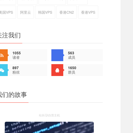
美国VPS
阿里云
韩国VPS
香港CN2
香港VPS
关注我们
1055
563
读者
成员
897
1650
粉丝
群员
我们的故事
站长QI自营主机