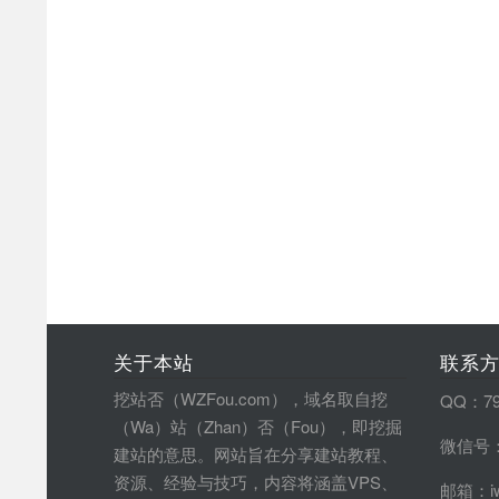
关于本站
联系
挖站否（WZFou.com），域名取自挖
QQ：79
（Wa）站（Zhan）否（Fou），即挖掘
微信号：
建站的意思。网站旨在分享建站教程、
资源、经验与技巧，内容将涵盖VPS、
邮箱：iw