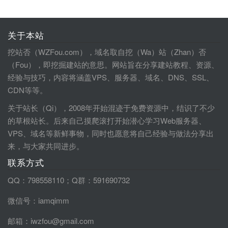
关于本站
挖站否（WZFou.com），域名取自挖（Wa）站（Zhan）否
（Fou），即挖掘建站的意思。网站旨在分享建站教程、资源、
经验与技巧，内容将涵盖VPS、服务器、域名、DNS、SSL、
CDN等等。
关于站长（Qi），2008年开始混迹于免费资源中，结识了不少
的草根站长。后来自己摸爬滚打开始潜心学习Web服务器、
VPS、域名等新鲜事物，同时也愿意将自己经验与做法分享出
来，与大家共同进步。
联系方式
QQ：798558110；Q群：591690732
微信号：iamqimm
邮箱：iwzfou@gmail.com