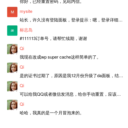
你好，已经重置密码，见站内信。
mysite
站长，许久没有登陆面板，登录提示：嗯，登录详细信息似乎不正确。请重试。 网站还可以正常使用。如果是密码问题请帮忙重置一下密码。谢谢。订单号：97790，账号：aa20210950。 站长，提交了工单，你回复续期成功，不过我的问题是面部登陆信息有问题，一直是初始密码，现在无法登陆，有时间麻烦排查一下。
标志岛
#111113订单号，请帮忙续期，谢谢
Qi
我现在改成wp super cache这样简单的了。
Qi
是的证书过期了，原因是我12月份升级了da面板，结果后台证书就不更新了，目前还在排查问题。切换PHP版本现在没有了，因为DA新版不支持。
Qi
可以给我QQ或者微信发消息，给你手动重置，应该是服务器插件有问题了，这个wp的主题太老了，导致现在好多的问题，网站的签到功能也是因为这个原因导致的。
Qi
哈哈，我真的是一个月冒泡来的。