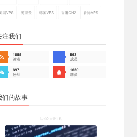
美国VPS
阿里云
韩国VPS
香港CN2
香港VPS
关注我们
1055
563
读者
成员
897
1650
粉丝
群员
我们的故事
站长QI自营主机