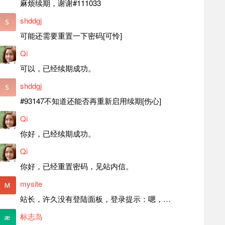
麻烦续期，谢谢#111033
shddgj
可能还需要重置一下密码[可怜]
Qi
可以，已经续期成功。
shddgj
#93147不知道还能否再重新启用续期[伤心]
Qi
你好，已经续期成功。
Qi
你好，已经重置密码，见站内信。
mysite
站长，许久没有登陆面板，登录提示：嗯，登录详细信息似乎不正确。请重试。 网站还可以正常使用。如果是密码问题请帮忙重置一下密码。谢谢。订单号：97790，账号：aa20210950。 站长，提交了工单，你回复续期成功，不过我的问题是面部登陆信息有问题，一直是初始密码，现在无法登陆，有时间麻烦排查一下。
标志岛