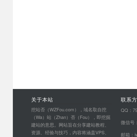
关于本站
联系
挖站否（WZFou.com），域名取自挖
QQ：79
（Wa）站（Zhan）否（Fou），即挖掘
微信号：
建站的意思。网站旨在分享建站教程、
资源、经验与技巧，内容将涵盖VPS、
邮箱：iw