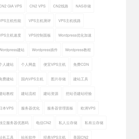
CN2 GIA VPS
CN2 VPS
CN2线路
NAS存储
VPS主机性能
VPS主机测评
VPS主机线路
VPS主机速度
VPS控制面板
Wordpress优化加速
Wordpress建站
Wordpress插件
Wordpress教程
个人建站
个人网盘
便宜VPS主机
免费CDN
免费建站
国内VPS主机
图片存储
建站工具
建站教程
建站流程
建站资源
挖站否建站经验
日本VPS
服务器优化
服务器管理面板
欧洲VPS
独立服务器优惠码
电信CN2
私人云存储
私有云存储
站长工具
站长软件
经典VPS主机
美国CN2