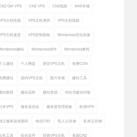
CN2 GIA VPS
CN2 VPS
CN2线路
NAS存储
VPS主机性能
VPS主机测评
VPS主机线路
VPS主机速度
VPS控制面板
Wordpress优化加速
Wordpress建站
Wordpress插件
Wordpress教程
个人建站
个人网盘
便宜VPS主机
免费CDN
免费建站
国内VPS主机
图片存储
建站工具
建站教程
建站流程
建站资源
挖站否建站经验
日本VPS
服务器优化
服务器管理面板
欧洲VPS
独立服务器优惠码
电信CN2
私人云存储
私有云存储
站长工具
站长软件
经典VPS主机
美国CN2