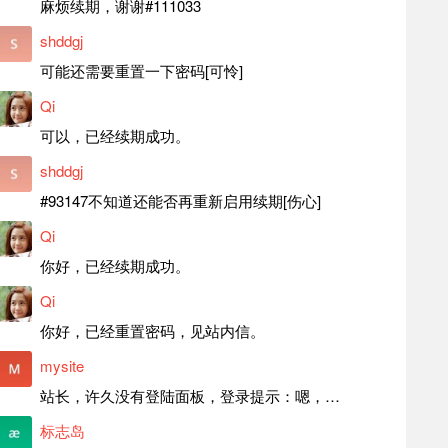
麻烦续期，谢谢#111033
shddgj
可能还需要重置一下密码[可怜]
Qi
可以，已经续期成功。
shddgj
#93147不知道还能否再重新启用续期[伤心]
Qi
你好，已经续期成功。
Qi
你好，已经重置密码，见站内信。
mysite
站长，许久没有登陆面板，登录提示：嗯，登录详细信息似乎不正确。请重试。 网站还可以正常使用。如果是密码问题请帮忙重置一下密码。谢谢。订单号：97790，账号：aa20210950。 站长，提交了工单，你回复续期成功，不过我的问题是面部登陆信息有问题，一直是初始密码，现在无法登陆，有时间麻烦排查一下。
标志岛