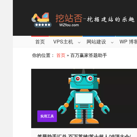
首页
VPS主机
网站建设
WP 博
你的位置：
首页
»
百万赢家答题助手
实用工具
答题助手汇总-百万英雄/芝士超人/冲顶大会/