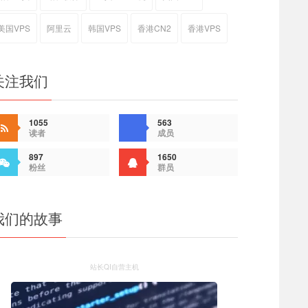
美国VPS
阿里云
韩国VPS
香港CN2
香港VPS
关注我们
1055
563
读者
成员
897
1650
粉丝
群员
我们的故事
站长QI自营主机