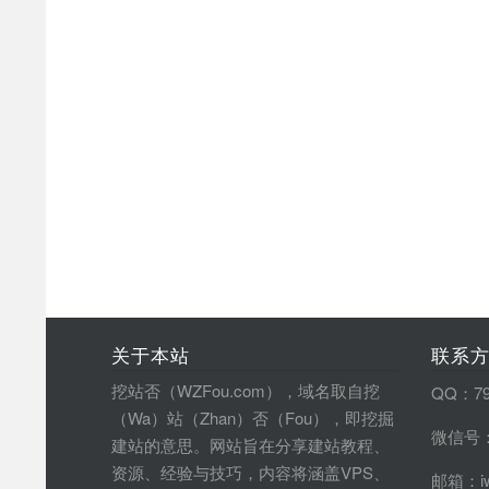
关于本站
联系
挖站否（WZFou.com），域名取自挖
QQ：79
（Wa）站（Zhan）否（Fou），即挖掘
微信号：
建站的意思。网站旨在分享建站教程、
资源、经验与技巧，内容将涵盖VPS、
邮箱：iw