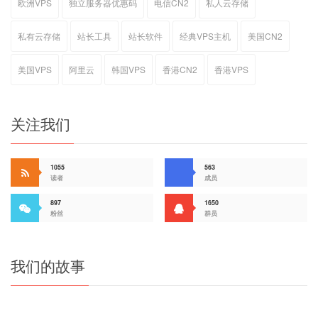
欧洲VPS
独立服务器优惠码
电信CN2
私人云存储
私有云存储
站长工具
站长软件
经典VPS主机
美国CN2
美国VPS
阿里云
韩国VPS
香港CN2
香港VPS
关注我们
1055
563
读者
成员
897
1650
粉丝
群员
我们的故事