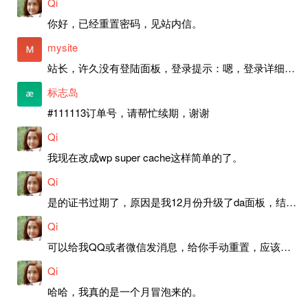
Qi
你好，已经重置密码，见站内信。
mysite
站长，许久没有登陆面板，登录提示：嗯，登录详细信息似乎不正确。请重试。 网站还可以正常使用。如果是密码问题请帮忙重置一下密码。谢谢。订单号：97790，账号：aa20210950。 站长，提交了工单，你回复续期成功，不过我的问题是面部登陆信息有问题，一直是初始密码，现在无法登陆，有时间麻烦排查一下。
标志岛
#111113订单号，请帮忙续期，谢谢
Qi
我现在改成wp super cache这样简单的了。
Qi
是的证书过期了，原因是我12月份升级了da面板，结果后台证书就不更新了，目前还在排查问题。切换PHP版本现在没有了，因为DA新版不支持。
Qi
可以给我QQ或者微信发消息，给你手动重置，应该是服务器插件有问题了，这个wp的主题太老了，导致现在好多的问题，网站的签到功能也是因为这个原因导致的。
Qi
哈哈，我真的是一个月冒泡来的。