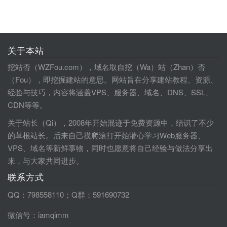
关于本站
挖站否（WZFou.com），域名取自挖（Wa）站（Zhan）否
（Fou），即挖掘建站的意思。网站旨在分享建站教程、资源、
经验与技巧，内容将涵盖VPS、服务器、域名、DNS、SSL、
CDN等等。
关于站长（Qi），2008年开始混迹于免费资源中，结识了不少
的草根站长。后来自己摸爬滚打开始潜心学习Web服务器、
VPS、域名等新鲜事物，同时也愿意将自己经验与做法分享出
来，与大家共同进步。
联系方式
QQ：798558110；Q群：591690732
微信号：iamqimm