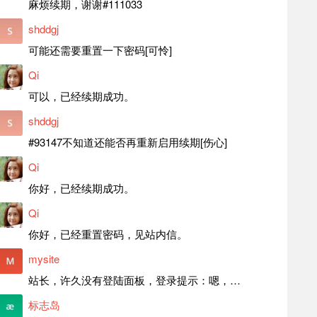
麻烦续期，谢谢#111033
shddgj
可能还需要重置一下密码[可怜]
Qi
可以，已经续期成功。
shddgj
#93147不知道还能否再重新启用续期[伤心]
Qi
你好，已经续期成功。
Qi
你好，已经重置密码，见站内信。
mysite
站长，许久没有登陆面板，登录提示：嗯，登录详细信息似乎不正确。请重试。 网站还可以正常使用。如果是密码问题请帮忙重置一下密码。谢谢。订单号：97790，账号：aa20210950。 站长，提交了工单，你回复续期成功，不过我的问题是面部登陆信息有问题，一直是初始密码，现在无法登陆，有时间麻烦排查一下。
标志岛