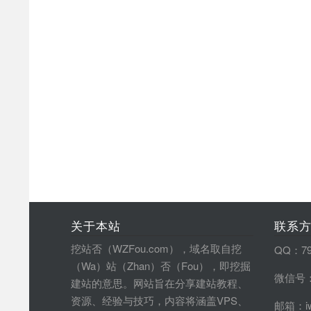
关于本站
联系
挖站否（WZFou.com），域名取自挖
QQ：79
（Wa）站（Zhan）否（Fou），即挖掘
微信号：
建站的意思。网站旨在分享建站教程、
资源、经验与技巧，内容将涵盖VPS、
邮箱：iw