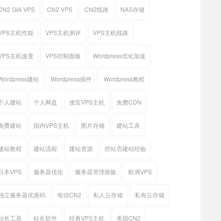
CN2 GIA VPS
CN2 VPS
CN2线路
NAS存储
VPS主机性能
VPS主机测评
VPS主机线路
VPS主机速度
VPS控制面板
Wordpress优化加速
Wordpress建站
Wordpress插件
Wordpress教程
个人建站
个人网盘
便宜VPS主机
免费CDN
免费建站
国内VPS主机
图片存储
建站工具
建站教程
建站流程
建站资源
挖站否建站经验
日本VPS
服务器优化
服务器管理面板
欧洲VPS
独立服务器优惠码
电信CN2
私人云存储
私有云存储
站长工具
站长软件
经典VPS主机
美国CN2