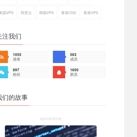
美国VPS
阿里云
韩国VPS
香港CN2
香港VPS
关注我们
1055
563
读者
成员
897
1650
粉丝
群员
我们的故事
站长QI自营主机