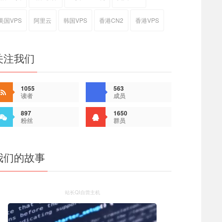
美国VPS
阿里云
韩国VPS
香港CN2
香港VPS
关注我们
1055
563
读者
成员
897
1650
粉丝
群员
我们的故事
站长QI自营主机