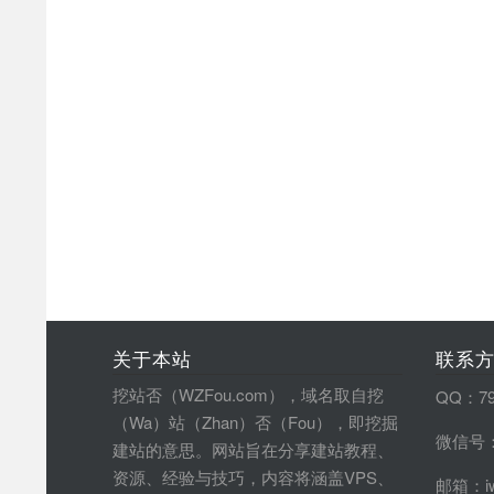
关于本站
联系
挖站否（WZFou.com），域名取自挖
QQ：79
（Wa）站（Zhan）否（Fou），即挖掘
微信号：
建站的意思。网站旨在分享建站教程、
资源、经验与技巧，内容将涵盖VPS、
邮箱：iw