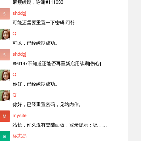
麻烦续期，谢谢#111033
shddgj
可能还需要重置一下密码[可怜]
Qi
可以，已经续期成功。
shddgj
#93147不知道还能否再重新启用续期[伤心]
Qi
你好，已经续期成功。
Qi
你好，已经重置密码，见站内信。
mysite
站长，许久没有登陆面板，登录提示：嗯，登录详细信息似乎不正确。请重试。 网站还可以正常使用。如果是密码问题请帮忙重置一下密码。谢谢。订单号：97790，账号：aa20210950。 站长，提交了工单，你回复续期成功，不过我的问题是面部登陆信息有问题，一直是初始密码，现在无法登陆，有时间麻烦排查一下。
标志岛