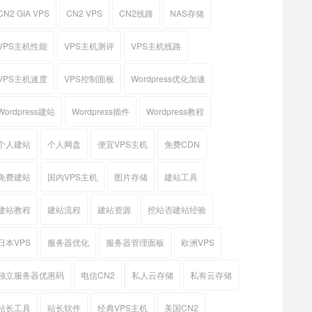
CN2 GIA VPS
CN2 VPS
CN2线路
NAS存储
VPS主机性能
VPS主机测评
VPS主机线路
VPS主机速度
VPS控制面板
Wordpress优化加速
Wordpress建站
Wordpress插件
Wordpress教程
个人建站
个人网盘
便宜VPS主机
免费CDN
免费建站
国内VPS主机
图片存储
建站工具
建站教程
建站流程
建站资源
挖站否建站经验
日本VPS
服务器优化
服务器管理面板
欧洲VPS
独立服务器优惠码
电信CN2
私人云存储
私有云存储
站长工具
站长软件
经典VPS主机
美国CN2