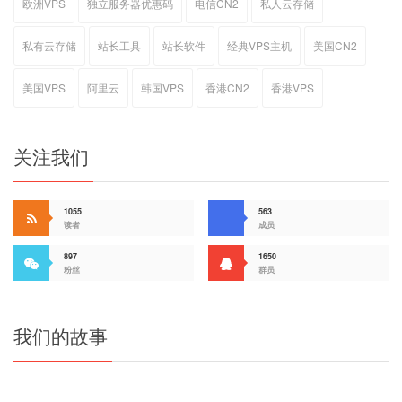
欧洲VPS
独立服务器优惠码
电信CN2
私人云存储
私有云存储
站长工具
站长软件
经典VPS主机
美国CN2
美国VPS
阿里云
韩国VPS
香港CN2
香港VPS
关注我们
1055
563
读者
成员
897
1650
粉丝
群员
我们的故事