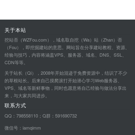
关于本站
挖站否（WZFou.com），域名取自挖（Wa）站（Zhan）否
（Fou），即挖掘建站的意思。网站旨在分享建站教程、资源、
经验与技巧，内容将涵盖VPS、服务器、域名、DNS、SSL、
CDN等等。
关于站长（Qi），2008年开始混迹于免费资源中，结识了不少
的草根站长。后来自己摸爬滚打开始潜心学习Web服务器、
VPS、域名等新鲜事物，同时也愿意将自己经验与做法分享出
来，与大家共同进步。
联系方式
QQ：798558110；Q群：591690732
微信号：iamqimm