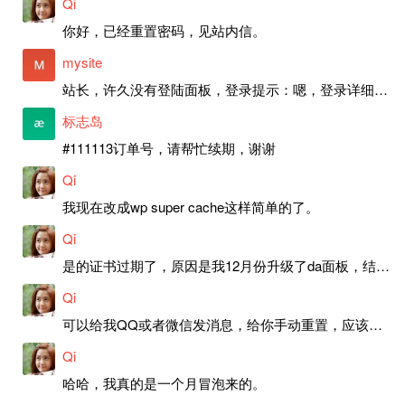
Qi
你好，已经重置密码，见站内信。
mysite
站长，许久没有登陆面板，登录提示：嗯，登录详细信息似乎不正确。请重试。 网站还可以正常使用。如果是密码问题请帮忙重置一下密码。谢谢。订单号：97790，账号：aa20210950。 站长，提交了工单，你回复续期成功，不过我的问题是面部登陆信息有问题，一直是初始密码，现在无法登陆，有时间麻烦排查一下。
标志岛
#111113订单号，请帮忙续期，谢谢
Qi
我现在改成wp super cache这样简单的了。
Qi
是的证书过期了，原因是我12月份升级了da面板，结果后台证书就不更新了，目前还在排查问题。切换PHP版本现在没有了，因为DA新版不支持。
Qi
可以给我QQ或者微信发消息，给你手动重置，应该是服务器插件有问题了，这个wp的主题太老了，导致现在好多的问题，网站的签到功能也是因为这个原因导致的。
Qi
哈哈，我真的是一个月冒泡来的。