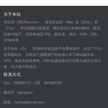
关于本站
挖站否（WZFou.com），域名取自挖（Wa）站（Zhan）否
（Fou），即挖掘建站的意思。网站旨在分享建站教程、资源、
经验与技巧，内容将涵盖VPS、服务器、域名、DNS、SSL、
CDN等等。
关于站长（Qi），2008年开始混迹于免费资源中，结识了不少
的草根站长。后来自己摸爬滚打开始潜心学习Web服务器、
VPS、域名等新鲜事物，同时也愿意将自己经验与做法分享出
来，与大家共同进步。
联系方式
QQ：798558110；Q群：591690732
微信号：iamqimm
邮箱：iwzfou@gmail.com