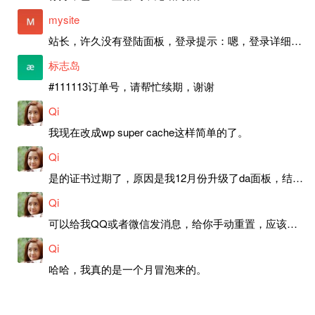
mysite
站长，许久没有登陆面板，登录提示：嗯，登录详细信息似乎不正确。请重试。 网站还可以正常使用。如果是密码问题请帮忙重置一下密码。谢谢。订单号：97790，账号：aa20210950。 站长，提交了工单，你回复续期成功，不过我的问题是面部登陆信息有问题，一直是初始密码，现在无法登陆，有时间麻烦排查一下。
标志岛
#111113订单号，请帮忙续期，谢谢
Qi
我现在改成wp super cache这样简单的了。
Qi
是的证书过期了，原因是我12月份升级了da面板，结果后台证书就不更新了，目前还在排查问题。切换PHP版本现在没有了，因为DA新版不支持。
Qi
可以给我QQ或者微信发消息，给你手动重置，应该是服务器插件有问题了，这个wp的主题太老了，导致现在好多的问题，网站的签到功能也是因为这个原因导致的。
Qi
哈哈，我真的是一个月冒泡来的。