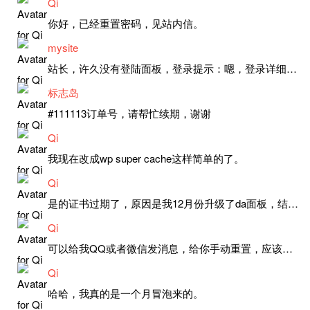
Qi
你好，已经重置密码，见站内信。
mysite
站长，许久没有登陆面板，登录提示：嗯，登录详细信息似乎不正确。请重试。 网站还可以正常使用。如果是密码问题请帮忙重置一下密码。谢谢。订单号：97790，账号：aa20210950。 站长，提交了工单，你回复续期成功，不过我的问题是面部登陆信息有问题，一直是初始密码，现在无法登陆，有时间麻烦排查一下。
标志岛
#111113订单号，请帮忙续期，谢谢
Qi
我现在改成wp super cache这样简单的了。
Qi
是的证书过期了，原因是我12月份升级了da面板，结果后台证书就不更新了，目前还在排查问题。切换PHP版本现在没有了，因为DA新版不支持。
Qi
可以给我QQ或者微信发消息，给你手动重置，应该是服务器插件有问题了，这个wp的主题太老了，导致现在好多的问题，网站的签到功能也是因为这个原因导致的。
Qi
哈哈，我真的是一个月冒泡来的。