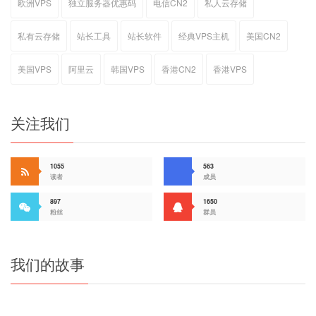
欧洲VPS
独立服务器优惠码
电信CN2
私人云存储
私有云存储
站长工具
站长软件
经典VPS主机
美国CN2
美国VPS
阿里云
韩国VPS
香港CN2
香港VPS
关注我们
1055
563
读者
成员
897
1650
粉丝
群员
我们的故事