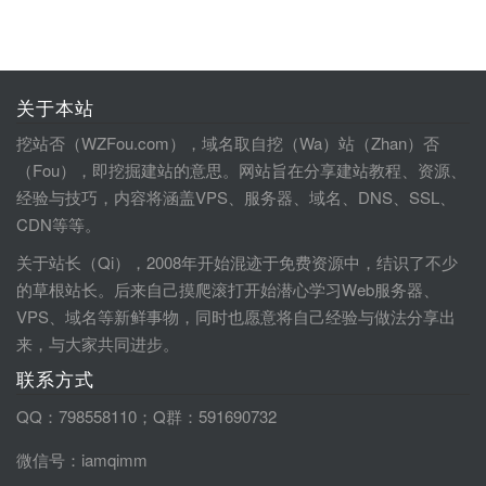
关于本站
挖站否（WZFou.com），域名取自挖（Wa）站（Zhan）否
（Fou），即挖掘建站的意思。网站旨在分享建站教程、资源、
经验与技巧，内容将涵盖VPS、服务器、域名、DNS、SSL、
CDN等等。
关于站长（Qi），2008年开始混迹于免费资源中，结识了不少
的草根站长。后来自己摸爬滚打开始潜心学习Web服务器、
VPS、域名等新鲜事物，同时也愿意将自己经验与做法分享出
来，与大家共同进步。
联系方式
QQ：798558110；Q群：591690732
微信号：iamqimm