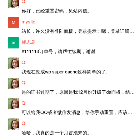
Qi
你好，已经重置密码，见站内信。
mysite
站长，许久没有登陆面板，登录提示：嗯，登录详细信息似乎不正确。请重试。 网站还可以正常使用。如果是密码问题请帮忙重置一下密码。谢谢。订单号：97790，账号：aa20210950。 站长，提交了工单，你回复续期成功，不过我的问题是面部登陆信息有问题，一直是初始密码，现在无法登陆，有时间麻烦排查一下。
标志岛
#111113订单号，请帮忙续期，谢谢
Qi
我现在改成wp super cache这样简单的了。
Qi
是的证书过期了，原因是我12月份升级了da面板，结果后台证书就不更新了，目前还在排查问题。切换PHP版本现在没有了，因为DA新版不支持。
Qi
可以给我QQ或者微信发消息，给你手动重置，应该是服务器插件有问题了，这个wp的主题太老了，导致现在好多的问题，网站的签到功能也是因为这个原因导致的。
Qi
哈哈，我真的是一个月冒泡来的。