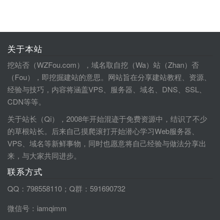
关于本站
挖站否（WZFou.com），域名取自挖（Wa）站（Zhan）否
（Fou），即挖掘建站的意思。网站旨在分享建站教程、资源、
经验与技巧，内容将涵盖VPS、服务器、域名、DNS、SSL、
CDN等等。
关于站长（Qi），2008年开始混迹于免费资源中，结识了不少
的草根站长。后来自己摸爬滚打开始潜心学习Web服务器、
VPS、域名等新鲜事物，同时也愿意将自己经验与做法分享出
来，与大家共同进步。
联系方式
QQ：798558110；Q群：591690732
微信号：iamqimm