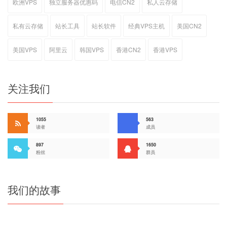
欧洲VPS
独立服务器优惠码
电信CN2
私人云存储
私有云存储
站长工具
站长软件
经典VPS主机
美国CN2
美国VPS
阿里云
韩国VPS
香港CN2
香港VPS
关注我们
1055
563
读者
成员
897
1650
粉丝
群员
我们的故事