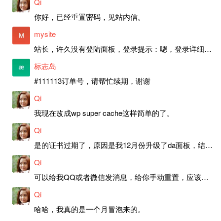
Qi
你好，已经重置密码，见站内信。
mysite
站长，许久没有登陆面板，登录提示：嗯，登录详细信息似乎不正确。请重试。 网站还可以正常使用。如果是密码问题请帮忙重置一下密码。谢谢。订单号：97790，账号：aa20210950。 站长，提交了工单，你回复续期成功，不过我的问题是面部登陆信息有问题，一直是初始密码，现在无法登陆，有时间麻烦排查一下。
标志岛
#111113订单号，请帮忙续期，谢谢
Qi
我现在改成wp super cache这样简单的了。
Qi
是的证书过期了，原因是我12月份升级了da面板，结果后台证书就不更新了，目前还在排查问题。切换PHP版本现在没有了，因为DA新版不支持。
Qi
可以给我QQ或者微信发消息，给你手动重置，应该是服务器插件有问题了，这个wp的主题太老了，导致现在好多的问题，网站的签到功能也是因为这个原因导致的。
Qi
哈哈，我真的是一个月冒泡来的。