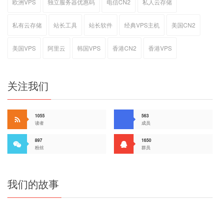
欧洲VPS
独立服务器优惠码
电信CN2
私人云存储
私有云存储
站长工具
站长软件
经典VPS主机
美国CN2
美国VPS
阿里云
韩国VPS
香港CN2
香港VPS
关注我们
1055
563
读者
成员
897
1650
粉丝
群员
我们的故事