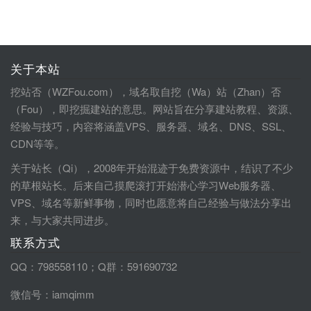
关于本站
挖站否（WZFou.com），域名取自挖（Wa）站（Zhan）否
（Fou），即挖掘建站的意思。网站旨在分享建站教程、资源、
经验与技巧，内容将涵盖VPS、服务器、域名、DNS、SSL、
CDN等等。
关于站长（Qi），2008年开始混迹于免费资源中，结识了不少
的草根站长。后来自己摸爬滚打开始潜心学习Web服务器、
VPS、域名等新鲜事物，同时也愿意将自己经验与做法分享出
来，与大家共同进步。
联系方式
QQ：798558110；Q群：591690732
微信号：iamqimm