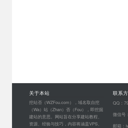
关于本站
联系
挖站否（WZFou.com），域名取自挖
QQ：79
（Wa）站（Zhan）否（Fou），即挖掘
微信号：
建站的意思。网站旨在分享建站教程、
资源、经验与技巧，内容将涵盖VPS、
邮箱：iw