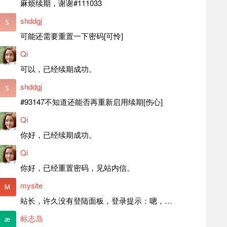
麻烦续期，谢谢#111033
shddgj
可能还需要重置一下密码[可怜]
Qi
可以，已经续期成功。
shddgj
#93147不知道还能否再重新启用续期[伤心]
Qi
你好，已经续期成功。
Qi
你好，已经重置密码，见站内信。
mysite
站长，许久没有登陆面板，登录提示：嗯，登录详细信息似乎不正确。请重试。 网站还可以正常使用。如果是密码问题请帮忙重置一下密码。谢谢。订单号：97790，账号：aa20210950。 站长，提交了工单，你回复续期成功，不过我的问题是面部登陆信息有问题，一直是初始密码，现在无法登陆，有时间麻烦排查一下。
标志岛