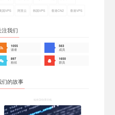
美国VPS
阿里云
韩国VPS
香港CN2
香港VPS
关注我们
1055
563
读者
成员
897
1650
粉丝
群员
我们的故事
站长QI自营主机