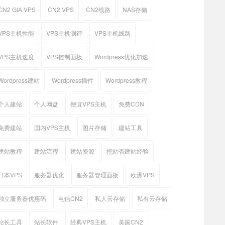
CN2 GIA VPS
CN2 VPS
CN2线路
NAS存储
VPS主机性能
VPS主机测评
VPS主机线路
VPS主机速度
VPS控制面板
Wordpress优化加速
Wordpress建站
Wordpress插件
Wordpress教程
个人建站
个人网盘
便宜VPS主机
免费CDN
免费建站
国内VPS主机
图片存储
建站工具
建站教程
建站流程
建站资源
挖站否建站经验
日本VPS
服务器优化
服务器管理面板
欧洲VPS
独立服务器优惠码
电信CN2
私人云存储
私有云存储
站长工具
站长软件
经典VPS主机
美国CN2