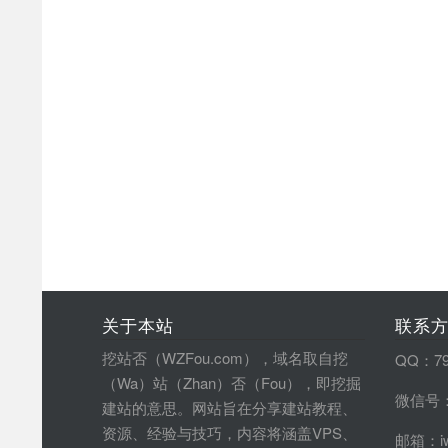
关于本站
联系
挖站否（WZFou.com），域名取自挖
QQ：79
（Wa）站（Zhan）否（Fou），即挖掘
微信号：
建站的意思。网站旨在分享建站教程、
资源、经验与技巧，内容将涵盖VPS、
邮箱：iw