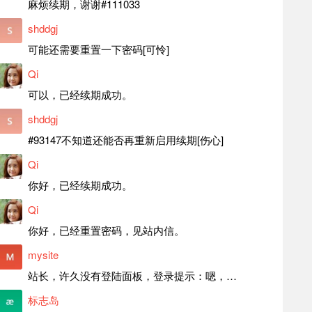
麻烦续期，谢谢#111033
shddgj
可能还需要重置一下密码[可怜]
Qi
可以，已经续期成功。
shddgj
#93147不知道还能否再重新启用续期[伤心]
Qi
你好，已经续期成功。
Qi
你好，已经重置密码，见站内信。
mysite
站长，许久没有登陆面板，登录提示：嗯，登录详细信息似乎不正确。请重试。 网站还可以正常使用。如果是密码问题请帮忙重置一下密码。谢谢。订单号：97790，账号：aa20210950。 站长，提交了工单，你回复续期成功，不过我的问题是面部登陆信息有问题，一直是初始密码，现在无法登陆，有时间麻烦排查一下。
标志岛