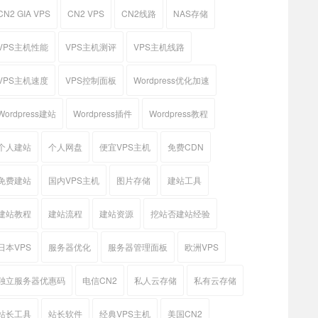
CN2 GIA VPS
CN2 VPS
CN2线路
NAS存储
VPS主机性能
VPS主机测评
VPS主机线路
VPS主机速度
VPS控制面板
Wordpress优化加速
Wordpress建站
Wordpress插件
Wordpress教程
个人建站
个人网盘
便宜VPS主机
免费CDN
免费建站
国内VPS主机
图片存储
建站工具
建站教程
建站流程
建站资源
挖站否建站经验
日本VPS
服务器优化
服务器管理面板
欧洲VPS
独立服务器优惠码
电信CN2
私人云存储
私有云存储
站长工具
站长软件
经典VPS主机
美国CN2