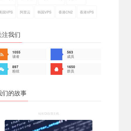
美国VPS
阿里云
韩国VPS
香港CN2
香港VPS
关注我们
1055
563
读者
成员
897
1650
粉丝
群员
我们的故事
站长QI自营主机